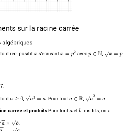
ents sur la racine carrée
s algébriques
x
x
=
p
2
p
∈
N
x
=
p
tout réel positif
s’écrivant
avec
,
.
.
a
≥
0
a
2
=
a
a
∈
R
a
2
=
a
 tout
,
. Pour tout
,
.
a
b
ine carrée et produits
Pour tout
et
positifs, on a :
,
=
a
b