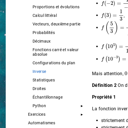
Proportions et évolutions
f
(
3
)
=
1
3
,
Calcul littéral
f
(
5
3
)
=
1
5
3
Vecteurs, deuxième partie
Probabilités
Décimaux
f
(
10
5
)
=
1
1
Fonctions carré et valeur
absolue
f
(
10
−
3
)
=
1
Configurations du plan
0
Inverse
Mais attention,
Statistiques
Définition 2
On d
Droites
Propriété 1
Échantillonnage
Python
La fonction inver
Exercices
strictement 
Automatismes
strictement 