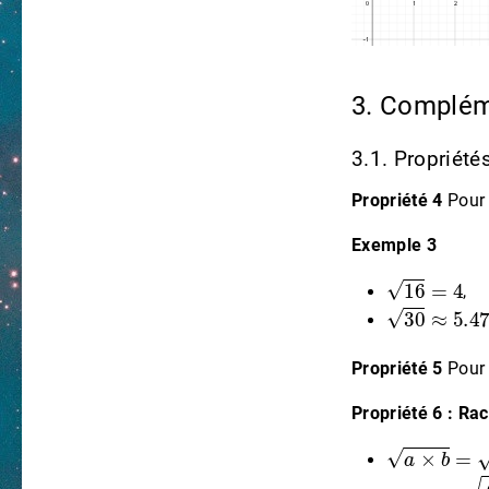
3. Complém
3.1. Propriété
Propriété 4
Pour 
Exemple 3
16
=
4
,
30
≈
5.477
Propriété 5
Pour
Propriété 6 : Rac
a
×
b
=
a
×
b
b
≠
0
a
b