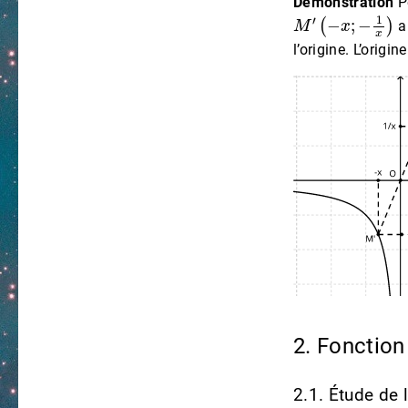
Démonstration
Po
M
′
(
−
x
;
−
1
x
)
ap
l’origine. L’origi
2. Fonctio
2.1. Étude de 