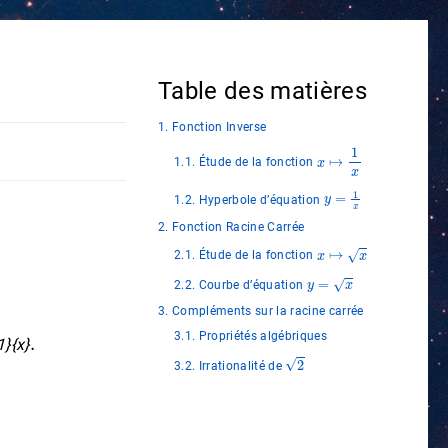
Table des matières
1. Fonction Inverse
x
↦
1
x
1.1. Étude de la fonction
y
=
1
x
1.2. Hyperbole d’équation
2. Fonction Racine Carrée
x
↦
x
2.1. Étude de la fonction
y
=
x
2.2. Courbe d’équation
3. Compléments sur la racine carrée
.
3.1. Propriétés algébriques
1}{x}
2
3.2. Irrationalité de