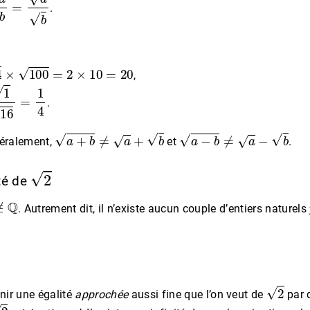
.
0
=
2
×
10
=
20
,
1
4
.
a
+
b
≠
a
+
b
a
−
b
≠
a
−
b
éralement,
et
.
2
ité de
Q
. Autrement dit, il n’existe aucun couple d’entiers naturels
2
nir une égalité
approchée
aussi fine que l’on veut de
par d