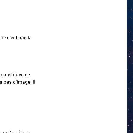
mme n’est pas la
t constituée de
a pas d’image, il
M
(
x
;
1
x
)