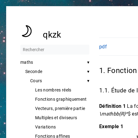
qkzk
pdf
maths
1. Fonction
Seconde
Cours
1.1. Étude de 
Les nombres réels
Fonctions graphiquement
Définition 1
La fo
Vecteurs, première partie
\mathbb{R}^
$ es
Multiples et diviseurs
Exemple 1
Variations
Fonctions affines
f
(
−
2
)
=
1
−
2