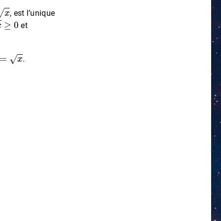
x
, est l’unique
0
et
x
.