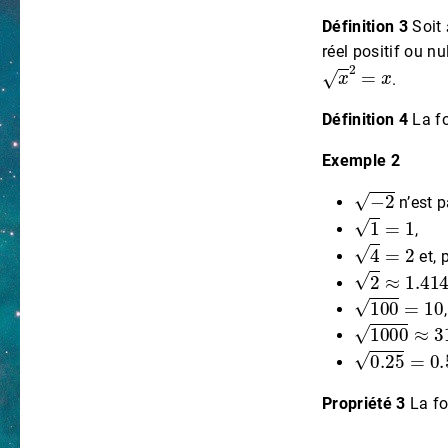
Définition 3
Soit
réel positif ou n
x
2
=
x
.
Définition 4
La fo
Exemple 2
−
2
n’est p
1
=
1
,
4
=
2
et, 
2
≈
1.4142
100
=
10
,
1000
≈
31.
0.25
=
0.5
Propriété 3
La fo