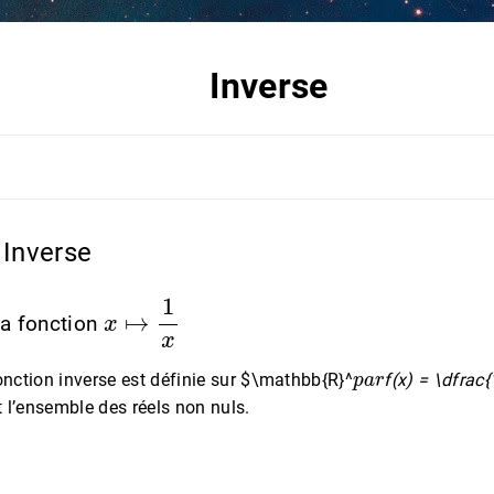
Inverse
 Inverse
x
↦
1
x
la fonction
p
a
r
nction inverse est définie sur $\mathbb{R}^
f(x) = \dfrac{
t l’ensemble des réels non nuls.
=
−
0.5