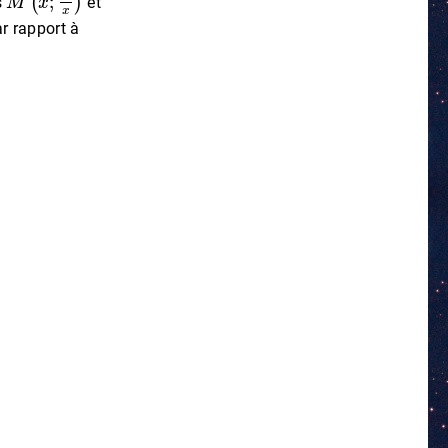
s
et
r rapport à