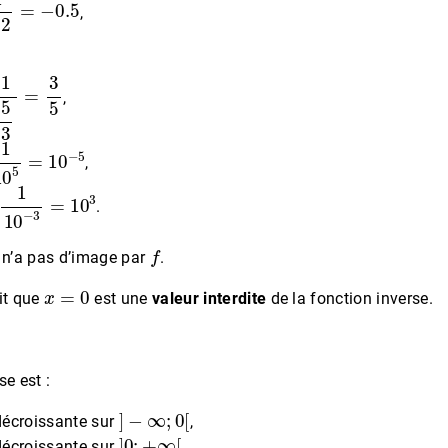
,
=
3
5
,
0
5
=
10
−
5
,
10
−
3
=
10
3
.
f
n’a pas d’image par
.
x
=
0
it que
est une
valeur interdite
de la fonction inverse.
se est :
]
−
∞
;
0
[
décroissante sur
,
]
0
;
+
∞
[
décroissante sur
.