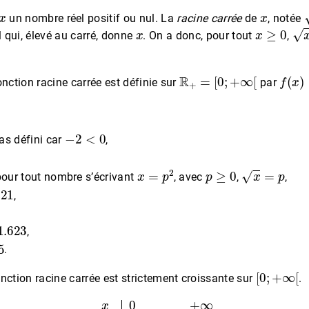
x
x
un nombre réel positif ou nul. La
racine carrée
de
, notée
x
x
≥
0
x
≥
ul qui, élevé au carré, donne
. On a donc, pour tout
,
R
+
=
[
0
;
+
∞
[
f
(
x
)
=
nction racine carrée est définie sur
par
−
2
<
0
as défini car
,
x
=
p
2
p
≥
0
x
=
p
pour tout nombre s’écrivant
, avec
,
,
1
,
623
,
.
[
0
;
+
∞
[
nction racine carrée est strictement croissante sur
.
x
0
+
∞
x
↗
0