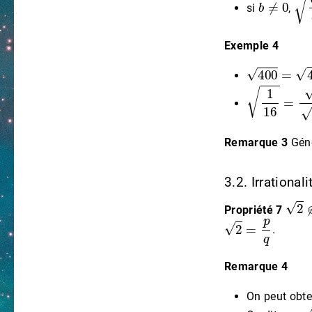
si
,
Exemple 4
400
=
4
×
10
1
16
=
1
16
=
Remarque 3
Gén
3.2. Irrational
2
∉
Propriété 7
2
=
p
q
.
Remarque 4
On peut obte
2