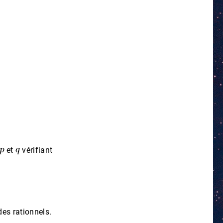
p
q
et
vérifiant
es rationnels.
π