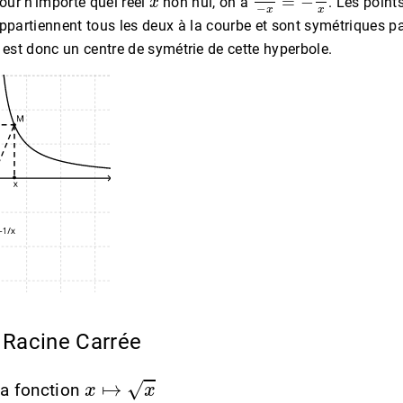
ur n’importe quel réel
non nul, on a
. Les point
partiennent tous les deux à la courbe et sont symétriques pa
ne est donc un centre de symétrie de cette hyperbole.
n Racine Carrée
x
↦
x
la fonction