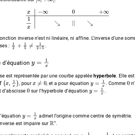
x
−
∞
0
+
∞
1
x
↘
||
↘
onction inverse n’est ni linéaire, ni affine. L’inverse d’une so
1
2
+
1
5
≠
1
2
+
5
ses :
.
y
=
1
x
e d’équation
rse est représentée par une courbe appelée
hyperbole
. Elle es
M
(
x
,
1
x
)
x
≠
0
y
=
1
x
0
, pour
, et a pour équation
. Comme
n’
0
y
=
1
x
t d’abscisse
sur l’hyperbole d’équation
.
y
=
1
x
d’équation
admet l’origine comme centre de symétrie.
R
∗
inverse est impaire sur
.
x
1
−
x
=
−
1
x