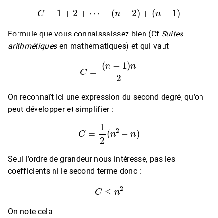
C
=
1
+
2
+
⋯
+
(
n
−
2
)
+
(
n
−
1
)
Formule que vous connaissaissez bien (Cf
Suites
arithmétiques
en mathématiques) et qui vaut
C
=
(
n
−
1
)
n
2
On reconnaît ici une expression du second degré, qu’on
peut développer et simplifier :
C
=
1
2
(
n
2
−
n
)
Seul l’ordre de grandeur nous intéresse, pas les
coefficients ni le second terme donc :
C
≤
n
2
On note cela