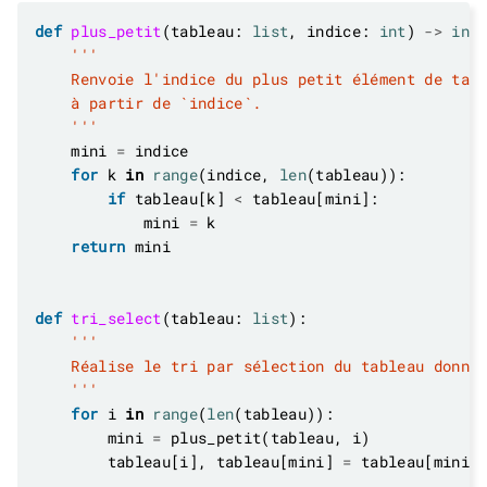
def
plus_petit
(tableau: 
list
, indice: 
int
) 
->
int
    '''
    mini 
=
for
 k 
in
range
(indice, 
len
if
 tableau[k] 
<
            mini 
=
return
def
tri_select
(tableau: 
list
    '''
for
 i 
in
range
(
len
        mini 
=
        tableau[i], tableau[mini] 
=