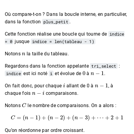
Où compare-t-on ? Dans la boucle interne, en particulier,
dans la fonction
plus_petit
.
Cette fonction réalise une boucle qui tourne de
indice
= 0
jusque
indice = len(tableau - 1)
n
Notons
la taille du tableau.
Regardons dans la fonction appelante
tri_select
:
0
n
−
1
indice
est ici noté
i
et évolue de
à
.
i
n
−
1
On fait donc, pour chaque
allant de 0 à
, à
n
−
i
chaque fois
comparaisons.
C
Notons
le nombre de comparaisons. On a alors :
C
=
(
n
−
1
)
+
(
n
−
2
)
+
(
n
−
3
)
+
⋯
+
2
+
1
Qu’on réordonne par ordre croissant.