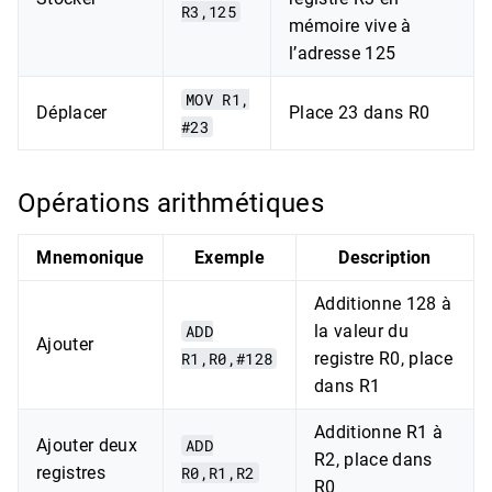
R3,125
mémoire vive à
l’adresse 125
MOV R1,
Déplacer
Place 23 dans R0
#23
Opérations arithmétiques
Mnemonique
Exemple
Description
Additionne 128 à
ADD
la valeur du
Ajouter
R1,R0,#128
registre R0, place
dans R1
Additionne R1 à
Ajouter deux
ADD
R2, place dans
registres
R0,R1,R2
R0