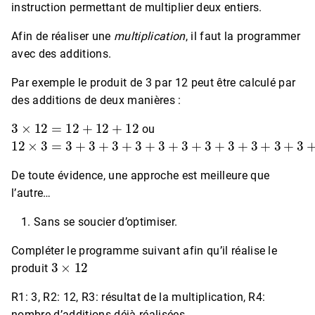
instruction permettant de multiplier deux entiers.
Afin de réaliser une
multiplication
, il faut la programmer
avec des additions.
Par exemple le produit de 3 par 12 peut être calculé par
des additions de deux manières :
3
×
12
=
12
+
12
+
12
ou
12
×
3
=
3
+
3
+
3
+
3
+
3
+
3
+
3
+
3
+
3
+
3
+
3
+
3
De toute évidence, une approche est meilleure que
l’autre…
Sans se soucier d’optimiser.
Compléter le programme suivant afin qu’il réalise le
3
×
12
produit
R1: 3, R2: 12, R3: résultat de la multiplication, R4:
nombre d’additions déjà réalisées.