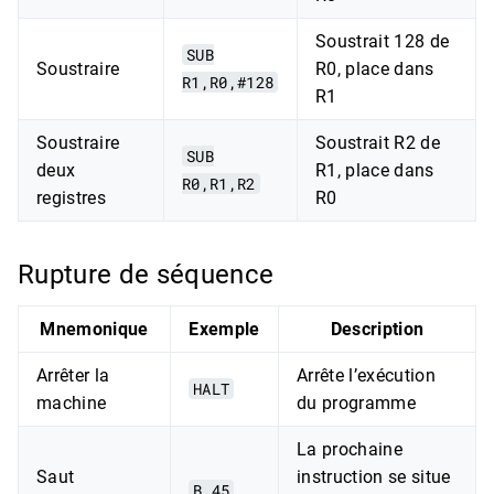
Soustrait 128 de
SUB
Soustraire
R0, place dans
R1,R0,#128
R1
Soustraire
Soustrait R2 de
SUB
deux
R1, place dans
R0,R1,R2
registres
R0
Rupture de séquence
Mnemonique
Exemple
Description
Arrêter la
Arrête l’exécution
HALT
machine
du programme
La prochaine
Saut
instruction se situe
B 45