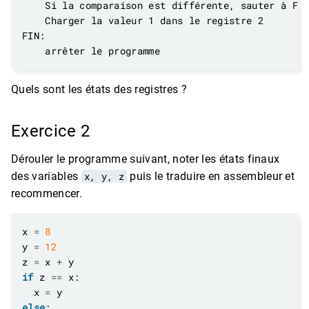
Quels sont les états des registres ?
Exercice 2
Dérouler le programme suivant, noter les états finaux
des variables
x, y, z
puis le traduire en assembleur et
recommencer.
x 
=
8
y 
=
12
z 
=
 x 
+
if
 z 
==
  x 
=
else