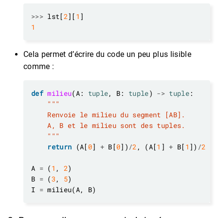
>>>
 lst[
2
][
1
1
Cela permet d’écrire du code un peu plus lisible
comme :
def
milieu
(A: 
tuple
, B: 
tuple
) 
->
tuple
    """
return
 (A[
0
] 
+
 B[
0
])
/
2
, (A[
1
] 
+
 B[
1
])
/
2
A 
=
 (
1
, 
2
B 
=
 (
3
, 
5
I 
=