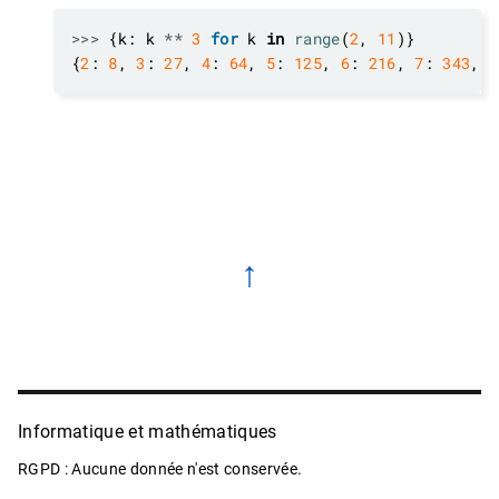
>>>
 {k: k 
**
3
for
 k 
in
range
(
2
, 
11
{
2
: 
8
, 
3
: 
27
, 
4
: 
64
, 
5
: 
125
, 
6
: 
216
, 
7
: 
343
, 
8
↑
Informatique et mathématiques
RGPD : Aucune donnée n'est conservée.