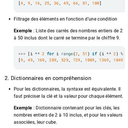
[
4
, 
9
, 
16
, 
25
, 
36
, 
49
, 
64
, 
81
, 
100
Filtrage des éléments en fonction d’une condition
Exemple
: Liste des carrés des nombres entiers de 2
à 50 inclus dont le carré se termine par le chiffre 9.
>>>
 [i 
**
2
for
 i 
range
(
2
, 
51
) 
if
 (i 
**
2
) 
%
1
[
9
, 
49
, 
169
, 
289
, 
529
, 
729
, 
1089
, 
1369
, 
1849
, 
2. Dictionnaires en compréhension
Pour les dictionnaires, la syntaxe est équivalente. Il
faut préciser la clé et la valeur pour chaque élément.
Exemple
: Dictionnaire contenant pour les clés, les
nombres entiers de 2 à 10 inclus, et pour les valeurs
associées, leur cube.