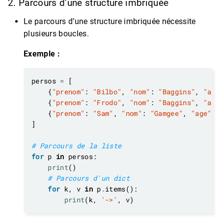
2. Parcours d’une structure imbriquée
Le parcours d’une structure imbriquée nécessite
plusieurs boucles.
Exemple :
persos 
=
    {
"prenom"
: 
"Bilbo"
, 
"nom"
: 
"Baggins"
, 
"age
    {
"prenom"
: 
"Frodo"
, 
"nom"
: 
"Baggins"
, 
"age
    {
"prenom"
: 
"Sam"
, 
"nom"
: 
"Gamgee"
, 
"age"
: 
# Parcours de la liste
for
 p 
in
print
# Parcours d'un dict
for
 k, v 
in
 p
.
print
(k, 
'->'