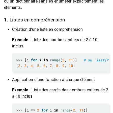
ou un dictionnaire sans en énumérer explicitement les
éléments.
1. Listes en compréhension
Création d’une liste en compréhension
Exemple
: Liste des nombres entiers de 2 à 10
inclus.
>>>
 [i 
for
 i 
in
range
(
2
, 
11
)]   
# ou `list(ran
[
2
, 
3
, 
4
, 
5
, 
6
, 
7
, 
8
, 
9
, 
10
Application d’une fonction à chaque élément
Exemple
: Liste des carrés des nombres entiers de 2
à 10 inclus
>>>
 [i 
**
2
for
 i 
in
range
(
2
, 
11