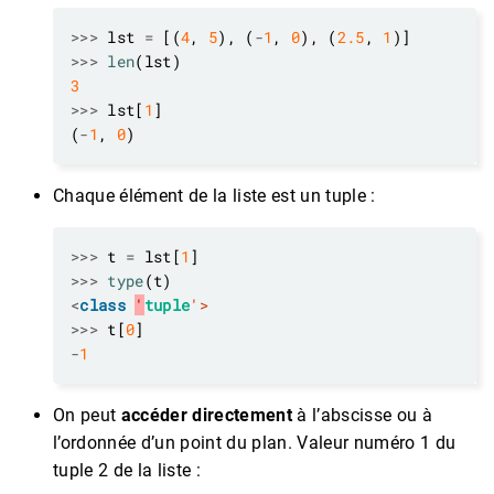
>>>
 lst 
=
 [(
4
, 
5
), (
-
1
, 
0
), (
2.5
, 
1
>>>
len
3
>>>
 lst[
1
(
-
1
, 
0
Chaque élément de la liste est un tuple :
>>>
 t 
=
 lst[
1
>>>
type
<
class
'
tuple
'>
>>>
 t[
0
-
1
On peut
accéder directement
à l’abscisse ou à
l’ordonnée d’un point du plan. Valeur numéro 1 du
tuple 2 de la liste :