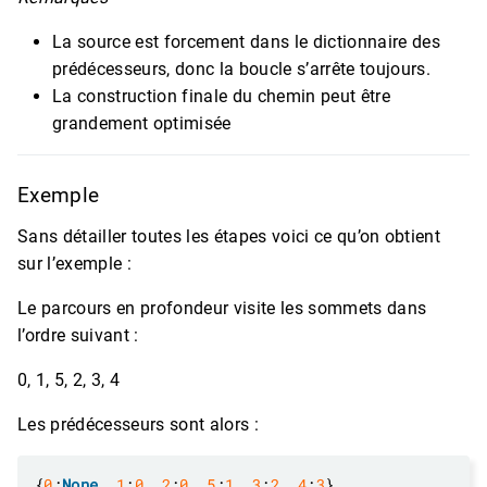
La source est forcement dans le dictionnaire des
prédécesseurs, donc la boucle s’arrête toujours.
La construction finale du chemin peut être
grandement optimisée
Exemple
Sans détailler toutes les étapes voici ce qu’on obtient
sur l’exemple :
Le parcours en profondeur visite les sommets dans
l’ordre suivant :
0, 1, 5, 2, 3, 4
Les prédécesseurs sont alors :
{
0
:
None
, 
1
:
0
, 
2
:
0
, 
5
:
1
, 
3
:
2
, 
4
:
3