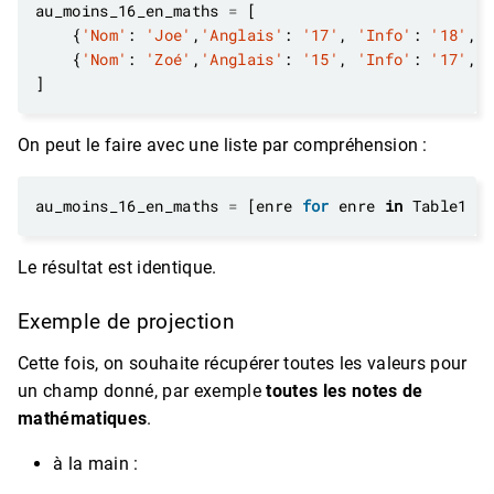
au_moins_16_en_maths 
=
    {
'Nom'
: 
'Joe'
,
'Anglais'
: 
'17'
, 
'Info'
: 
'18'
, 
    {
'Nom'
: 
'Zoé'
,
'Anglais'
: 
'15'
, 
'Info'
: 
'17'
, 
On peut le faire avec une liste par compréhension :
au_moins_16_en_maths 
=
 [enre 
for
 enre 
in
 Table1 
i
Le résultat est identique.
Exemple de projection
Cette fois, on souhaite récupérer toutes les valeurs pour
un champ donné, par exemple
toutes les notes de
mathématiques
.
à la main :