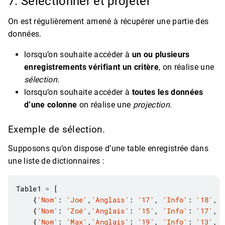
7. Sélectionner et projeter
On est régulièrement amené à récupérer une partie des
données.
lorsqu’on souhaite accéder à
un ou plusieurs
enregistrements vérifiant un critère
, on réalise une
sélection
.
lorsqu’on souhaite accéder à
toutes les données
d’une colonne
on réalise une
projection
.
Exemple de sélection.
Supposons qu’on dispose d’une table enregistrée dans
une liste de dictionnaires :
Table1 
=
    {
'Nom'
: 
'Joe'
,
'Anglais'
: 
'17'
, 
'Info'
: 
'18'
, 
    {
'Nom'
: 
'Zoé'
,
'Anglais'
: 
'15'
, 
'Info'
: 
'17'
, 
    {
'Nom'
: 
'Max'
,
'Anglais'
: 
'19'
, 
'Info'
: 
'13'
, 