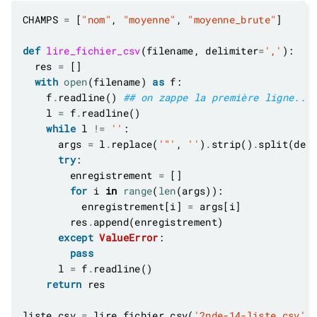
CHAMPS 
=
 [
"nom"
, 
"moyenne"
, 
"moyenne_brute"
def
lire_fichier_csv
(filename, delimiter
=
','
  res 
=
with
open
(filename) 
as
    f
.
readline() 
## on zappe la première ligne...
    l 
=
 f
.
while
 l 
!=
''
      args 
=
 l
.
replace(
'"'
, 
''
)
.
strip()
.
try
        enregistrement 
=
for
 i 
in
range
(
len
          enregistrement[i] 
=
        res
.
except
ValueError
pass
      l 
=
 f
.
return
liste_csv 
=
 lire_fichier_csv(
'2nde-14-liste.csv'
,