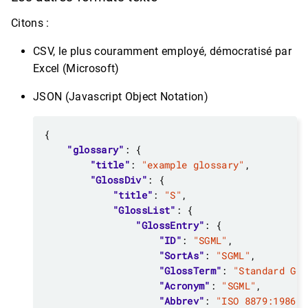
Citons :
CSV, le plus couramment employé, démocratisé par
Excel (Microsoft)
JSON (Javascript Object Notation)
"glossary"
"title"
: 
"example glossary"
"GlossDiv"
"title"
: 
"S"
"GlossList"
"GlossEntry"
"ID"
: 
"SGML"
"SortAs"
: 
"SGML"
"GlossTerm"
: 
"Standard Gen
"Acronym"
: 
"SGML"
"Abbrev"
: 
"ISO 8879:1986"