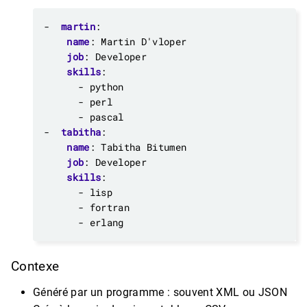
- 
martin
:
name
:
Martin D'vloper
job
:
Developer
skills
:
- python
- perl
- pascal
- 
tabitha
:
name
:
Tabitha Bitumen
job
:
Developer
skills
:
- lisp
- fortran
- erlang
Contexe
Généré par un programme : souvent XML ou JSON