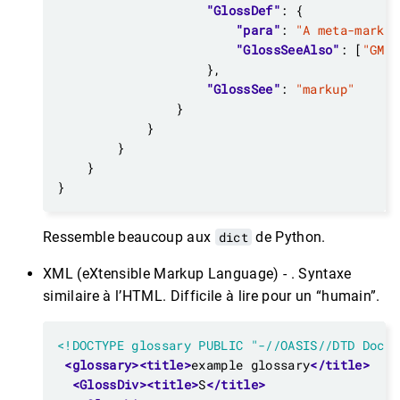
"GlossDef"
"para"
: 
"A meta-markup
"GlossSeeAlso"
: [
"GML"
"GlossSee"
: 
"markup"
Ressemble beaucoup aux
dict
de Python.
XML (eXtensible Markup Language) - . Syntaxe
similaire à l’HTML. Difficile à lire pour un “humain”.
<!DOCTYPE glossary PUBLIC "-//OASIS//DTD DocBo
<glossary><title>
example glossary
</title>
<GlossDiv><title>
S
</title>