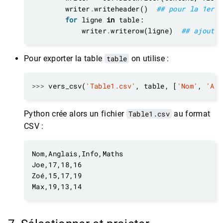
        writer
.
writeheader()  
## pour la 1ere 
for
 ligne 
in
            writer
.
writerow(ligne)  
## ajoute 
Pour exporter la table
table
on utilise :
>>>
 vers_csv(
'Table1.csv'
, table, [
'Nom'
, 
'Ang
Python crée alors un fichier
Table1.csv
au format
CSV :