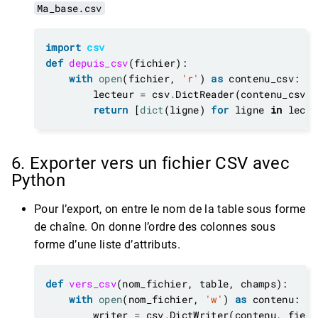
Ma_base.csv
import
csv
def
depuis_csv
with
open
(fichier, 
'r'
) 
as
        lecteur 
=
 csv
.
return
 [
dict
(ligne) 
for
 ligne 
in
6. Exporter vers un fichier CSV avec
Python
Pour l’export, on entre le nom de la table sous forme
de chaîne. On donne l’ordre des colonnes sous
forme d’une liste d’attributs.
def
vers_csv
with
open
(nom_fichier, 
'w'
) 
as
        writer 
=
 csv
.
DictWriter(contenu, field