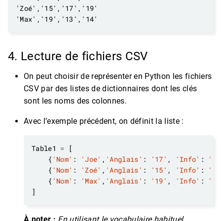
4. Lecture de fichiers CSV
On peut choisir de représenter en Python les fichiers
CSV par des listes de dictionnaires dont les clés
sont les noms des colonnes.
Avec l’exemple précédent, on définit la liste :
Table1 
=
    {
'Nom'
: 
'Joe'
,
'Anglais'
: 
'17'
, 
'Info'
: 
'18
    {
'Nom'
: 
'Zoé'
,
'Anglais'
: 
'15'
, 
'Info'
: 
'17
    {
'Nom'
: 
'Max'
,
'Anglais'
: 
'19'
, 
'Info'
: 
'13
À noter :
En utilisant le vocabulaire habituel