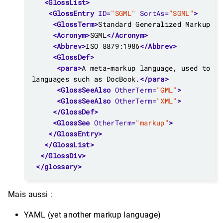
<GlossList>
<GlossEntry
ID=
"SGML"
SortAs=
"SGML"
>
<GlossTerm>
Standard Generalized Markup La
<Acronym>
SGML
</Acronym>
<Abbrev>
ISO 8879:1986
</Abbrev>
<GlossDef>
<para>
languages such as DocBook.
</para>
<GlossSeeAlso
OtherTerm=
"GML"
>
<GlossSeeAlso
OtherTerm=
"XML"
>
</GlossDef>
<GlossSee
OtherTerm=
"markup"
>
</GlossEntry>
</GlossList>
</GlossDiv>
</glossary>
Mais aussi :
YAML (yet another markup language)