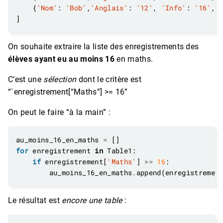
    {
'Nom'
: 
'Bob'
,
'Anglais'
: 
'12'
, 
'Info'
: 
'16'
, 
On souhaite extraire la liste des enregistrements des
élèves ayant eu au moins 16
en maths.
C’est une
sélection
dont le critère est
“`enregistrement[“Maths”] >= 16”
On peut le faire “à la main” :
au_moins_16_en_maths 
=
for
 enregistrement 
in
if
 enregistrement[
'Maths'
] 
>=
16
        au_moins_16_en_maths
.
Le résultat est
encore une table
: