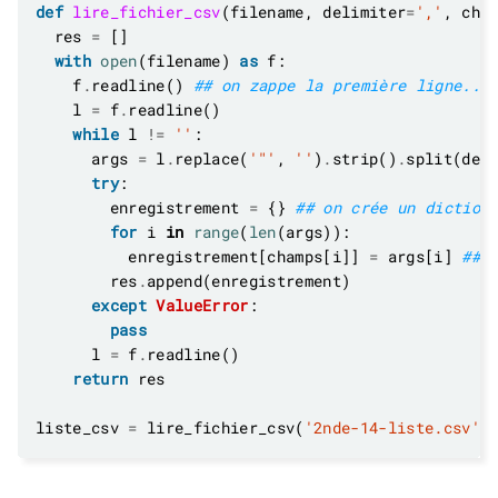
def
lire_fichier_csv
(filename, delimiter
=
','
, cha
  res 
=
with
open
(filename) 
as
    f
.
readline() 
## on zappe la première ligne...
    l 
=
 f
.
while
 l 
!=
''
      args 
=
 l
.
replace(
'"'
, 
''
)
.
strip()
.
try
        enregistrement 
=
 {} 
## on crée un diction
for
 i 
in
range
(
len
          enregistrement[champs[i]] 
=
 args[i] 
## 
        res
.
except
ValueError
pass
      l 
=
 f
.
return
liste_csv 
=
 lire_fichier_csv(
'2nde-14-liste.csv'
,