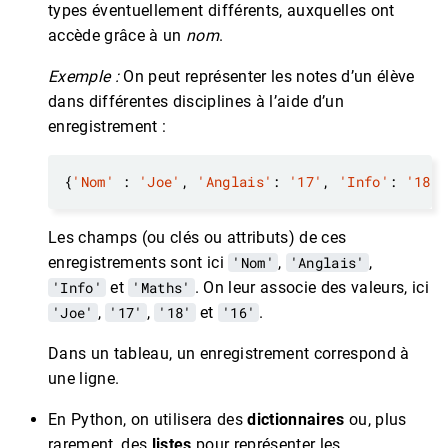
types éventuellement différents, auxquelles ont
accède grâce à un
nom
.
Exemple :
On peut représenter les notes d’un élève
dans différentes disciplines à l’aide d’un
enregistrement :
{
'Nom'
 : 
'Joe'
, 
'Anglais'
: 
'17'
, 
'Info'
: 
'18'
,
Les champs (ou clés ou attributs) de ces
enregistrements sont ici
'Nom'
,
'Anglais'
,
'Info'
et
'Maths'
. On leur associe des valeurs, ici
'Joe'
,
'17'
,
'18'
et
'16'
.
Dans un tableau, un enregistrement correspond à
une ligne.
En Python, on utilisera des
dictionnaires
ou, plus
rarement, des
listes
pour représenter les