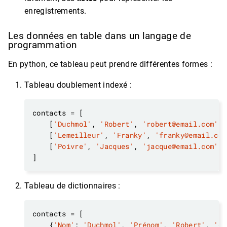
enregistrements.
Les données en table dans un langage de
programmation
En python, ce tableau peut prendre différentes formes :
Tableau doublement indexé :
contacts 
=
    [
'Duchmol'
, 
'Robert'
, 
'robert@email.com'
    [
'Lemeilleur'
, 
'Franky'
, 
'franky@email.com
    [
'Poivre'
, 
'Jacques'
, 
'jacque@email.com'
Tableau de dictionnaires :
contacts 
=
    {
'Nom'
: 
'Duchmol'
, 
'Prénom'
, 
'Robert'
, 
'em