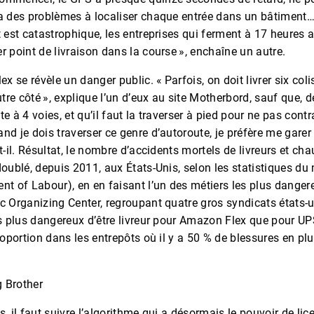
 a des problèmes à localiser chaque entrée dans un bâtiment… 
t est catastrophique, les entreprises qui ferment à 17 heures 
r point de livraison dans la course », enchaîne un autre.
ex se révèle un danger public. « Parfois, on doit livrer six coli
utre côté », explique l’un d’eux au site Motherbord, sauf que, de
e à 4 voies, et qu’il faut la traverser à pied pour ne pas contra
nd je dois traverser ce genre d’autoroute, je préfère me garer s
it-il. Résultat, le nombre d’accidents mortels de livreurs et ch
doublé, depuis 2011, aux États-Unis, selon les statistiques du
nt of Labour), en en faisant l’un des métiers les plus danger
c Organizing Center, regroupant quatre gros syndicats états-u
is plus dangereux d’être livreur pour Amazon Flex que pour UP
proportion dans les entrepôts où il y a 50 % de blessures en 
g Brother
, il faut suivre l’algorithme qui a désormais le pouvoir de lice