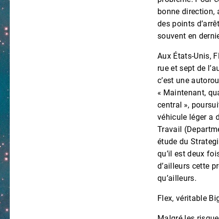
bonne direction,
des points d’arrê
souvent en dernie
Aux États-Unis, Fl
rue et sept de l’a
c’est une autorout
« Maintenant, qua
central », poursu
véhicule léger a 
Travail (Departme
étude du Strategi
qu’il est deux fo
d’ailleurs cette 
qu’ailleurs.
Flex, véritable Bi
Malgré les risques