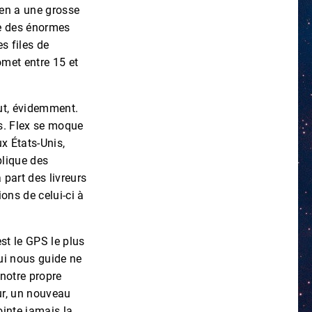
 en a une grosse
ce des énormes
s files de
omet entre 15 et
rut, évidemment.
ts. Flex se moque
x États-Unis,
plique des
part des livreurs
ions de celui-ci à
st le GPS le plus
 qui nous guide ne
 notre propre
ur, un nouveau
inte jamais la