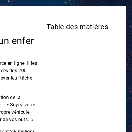
Table des matières
 un enfer
ce en ligne. Il les
ences des 200
lever leur tâche
tion de la
 : « Soyez votre
ropre véhicule
r de vos buts. »
sont 2,9 millions