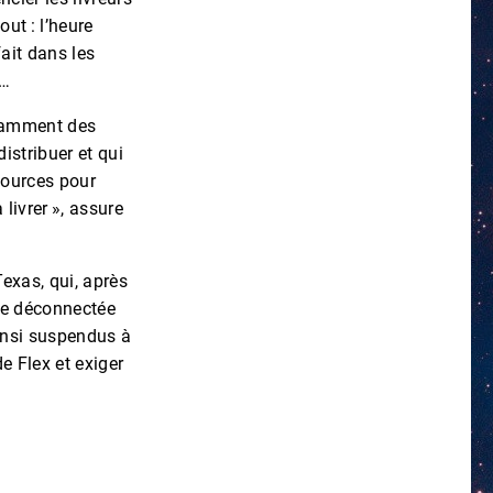
out : l’heure
fait dans les
s…
stamment des
distribuer et qui
sources pour
 livrer », assure
exas, qui, après
vue déconnectée
insi suspendus à
de Flex et exiger