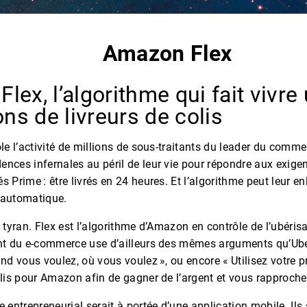
Amazon Flex
lex, l’algorithme qui fait vivre
ons de livreurs de colis
ôle l’activité de millions de sous-traitants du leader du commer
ences infernales au péril de leur vie pour répondre aux exig
s Prime : être livrés en 24 heures. Et l’algorithme peut leur en
 automatique.
e tyran. Flex est l’algorithme d’Amazon en contrôle de l’ubérisa
ant du e-commerce use d’ailleurs des mêmes arguments qu’Uber
and vous voulez, où vous voulez », ou encore « Utilisez votre p
olis pour Amazon afin de gagner de l’argent et vous rapproche
e entrepreneurial serait à portée d’une application mobile. Ils 