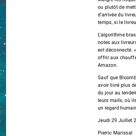
ou plutôt de mettr
d’arrivée du livre
temps, si le livre
L’algorithme bra
notes aux livreurs
est déconnecté. 
offrir aux chauffe
Amazon.
Sauf que Bloomber
avoir livré plus
du jour au lende
leurs mails, où i
un regard humain
Jeudi 29 Juillet 
Pierric Marissal