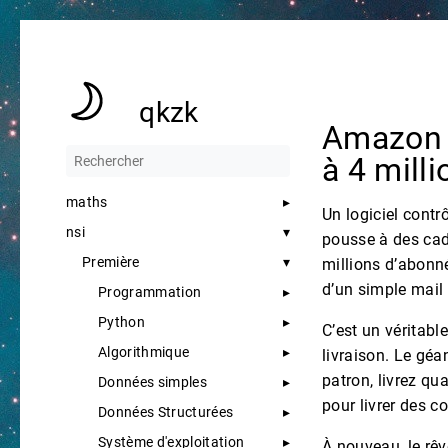
qkzk
Amazon F
à 4 milli
maths
Un logiciel contr
nsi
pousse à des cad
Première
millions d’abonné
d’un simple mail
Programmation
Python
C’est un véritabl
Algorithmique
livraison. Le gé
patron, livrez qu
Données simples
pour livrer des c
Données Structurées
Système d'exploitation
À nouveau, le rêv