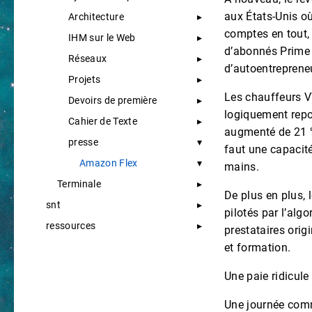
aux États-Unis où
Architecture
comptes en tout,
IHM sur le Web
d’abonnés Prime :
Réseaux
d’autoentreprene
Projets
Les chauffeurs VT
Devoirs de première
logiquement repo
Cahier de Texte
augmenté de 21 % 
presse
faut une capacité
Amazon Flex
mains.
Terminale
De plus en plus, 
snt
pilotés par l’alg
ressources
prestataires origi
et formation.
Une paie ridicule 
Une journée comme