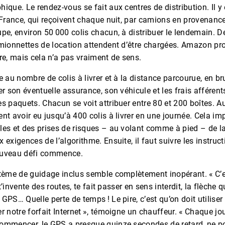
ique. Le rendez-vous se fait aux centres de distribution. Il y
e-France, qui reçoivent chaque nuit, par camions en provenan
pe, environ 50 000 colis chacun, à distribuer le lendemain. De
amionnettes de location attendent d’être chargées. Amazon pr
re, mais cela n’a pas vraiment de sens.
e au nombre de colis à livrer et à la distance parcourue, en b
er son éventuelle assurance, son véhicule et les frais afféren
s paquets. Chacun se voit attribuer entre 80 et 200 boîtes. Au
nt avoir eu jusqu’à 400 colis à livrer en une journée. Cela im
es et des prises de risques – au volant comme à pied – de la 
 exigences de l’algorithme. Ensuite, il faut suivre les instruct
 nouveau défi commence.
stème de guidage inclus semble complètement inopérant. « C’e
l t’invente des routes, te fait passer en sens interdit, la flèche
GPS… Quelle perte de temps ! Le pire, c’est qu’on doit utiliser
r notre forfait Internet », témoigne un chauffeur. « Chaque jo
ommencer, le GPS a presque quinze secondes de retard, ne po