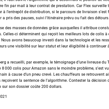
e fin par mail à leur contrat de prestation. Car Flex surveille t
ur à l’entrepôt de distribution, si le parcours de livraison s’est 
ur a pris des pauses, suivi l’itinéraire prévu ou fait des détour
sse des masses de données grâce auxquelles il attribue con
. Celles-ci déterminent qui reçoit les meilleurs lots de colis à 
« Nous avons beaucoup investi dans la technologie et les res
urs une visibilité sur leur statut et leur éligibilité à continuer à
g a recueilli, par exemple, le témoignage d’une livreuse du T
 de 8 000 colis pour Amazon sans le moindre problème, s’est 
main à cause d’un pneu crevé. Les chauffeurs se retrouvent a
ls reçoivent la sentence de l’algorithme. Contester la décision 
 sur son dossier coûte 200 dollars.
2021