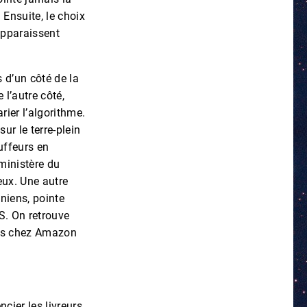
Ensuite, le choix
apparaissent
s d’un côté de la
 l’autre côté,
rier l’algorithme.
ur le terre-plein
auffeurs en
 ministère du
eux. Une autre
niens, pointe
S. On retrouve
plus chez Amazon
ncier les livreurs