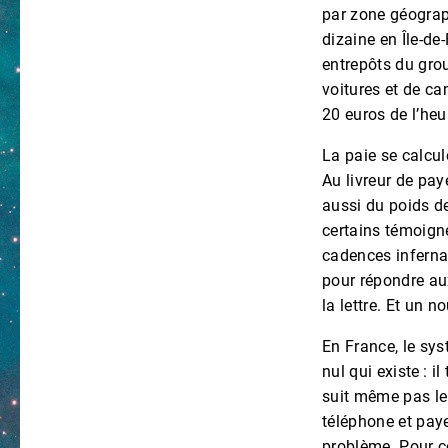
par zone géograph
dizaine en Île-d
entrepôts du grou
voitures et de c
20 euros de l’heu
La paie se calcul
Au livreur de pay
aussi du poids de
certains témoigne
cadences infernal
pour répondre aux
la lettre. Et un
En France, le sy
nul qui existe : i
suit même pas le 
téléphone et paye
problème. Pour c