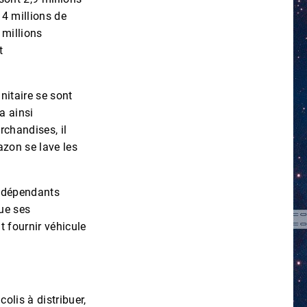
 4 millions de
 millions
t
nitaire se sont
a ainsi
rchandises, il
azon se lave les
indépendants
que ses
ut fournir véhicule
olis à distribuer,