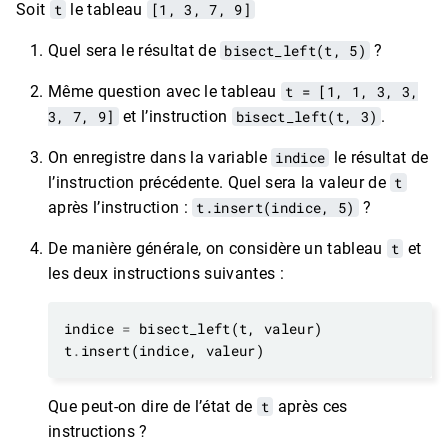
Soit
t
le tableau
[1, 3, 7, 9]
Quel sera le résultat de
bisect_left(t, 5)
?
Même question avec le tableau
t = [1, 1, 3, 3,
3, 7, 9]
et l’instruction
bisect_left(t, 3)
.
On enregistre dans la variable
indice
le résultat de
l’instruction précédente. Quel sera la valeur de
t
après l’instruction :
t.insert(indice, 5)
?
De manière générale, on considère un tableau
t
et
les deux instructions suivantes :
indice 
=
t
.
Que peut-on dire de l’état de
t
après ces
instructions ?