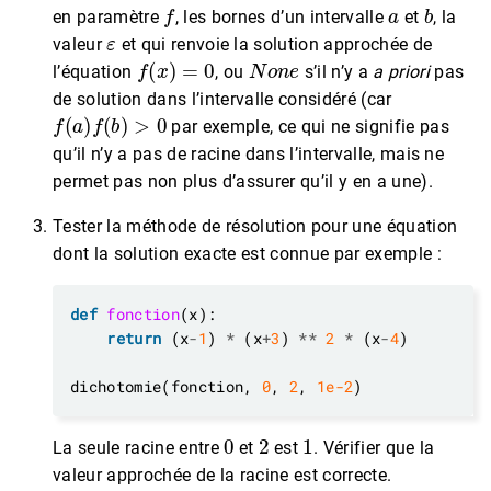
f
a
b
en paramètre
, les bornes d’un intervalle
et
, la
ε
valeur
et qui renvoie la solution approchée de
f
(
x
)
=
0
N
o
n
e
l’équation
, ou
s’il n’y a
a priori
pas
de solution dans l’intervalle considéré (car
f
(
a
)
f
(
b
)
>
0
par exemple, ce qui ne signifie pas
qu’il n’y a pas de racine dans l’intervalle, mais ne
permet pas non plus d’assurer qu’il y en a une).
Tester la méthode de résolution pour une équation
dont la solution exacte est connue par exemple :
def
fonction
return
 (x
-
1
) 
*
 (x
+
3
) 
**
2
*
 (x
-
4
dichotomie(fonction, 
0
, 
2
, 
1e-2
0
2
1
La seule racine entre
et
est
. Vérifier que la
valeur approchée de la racine est correcte.