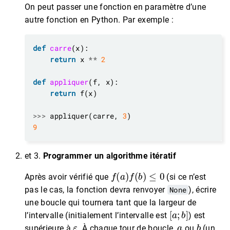
On peut passer une fonction en paramètre d’une
autre fonction en Python. Par exemple :
def
carre
return
 x 
**
2
def
appliquer
return
>>>
 appliquer(carre, 
3
9
et 3.
Programmer un algorithme itératif
f
(
a
)
f
(
b
)
≤
0
Après avoir vérifié que
(si ce n’est
pas le cas, la fonction devra renvoyer
None
), écrire
une boucle qui tournera tant que la largeur de
[
a
;
b
]
l’intervalle (initialement l’intervalle est
) est
ε
a
b
supérieure à
. À chaque tour de boucle,
ou
(un