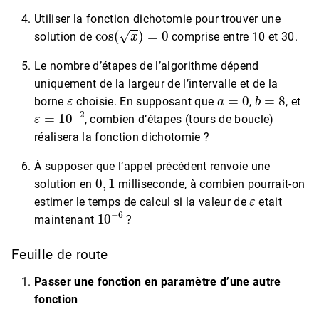
Utiliser la fonction dichotomie pour trouver une
cos
(
x
)
=
0
solution de
comprise entre 10 et 30.
Le nombre d’étapes de l’algorithme dépend
uniquement de la largeur de l’intervalle et de la
ε
a
=
0
b
=
8
borne
choisie. En supposant que
,
, et
ε
=
10
−
2
, combien d’étapes (tours de boucle)
réalisera la fonction dichotomie ?
À supposer que l’appel précédent renvoie une
0
,
1
solution en
milliseconde, à combien pourrait-on
ε
estimer le temps de calcul si la valeur de
etait
10
−
6
maintenant
?
Feuille de route
Passer une fonction en paramètre d’une autre
fonction