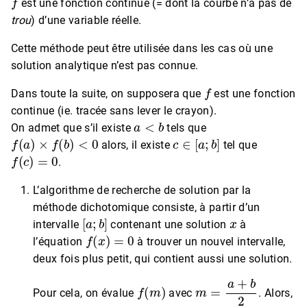
est une fonction continue (= dont la courbe n’a pas de
trou
) d’une variable réelle.
Cette méthode peut être utilisée dans les cas où une
solution analytique n’est pas connue.
f
Dans toute la suite, on supposera que
est une fonction
continue (ie. tracée sans lever le crayon).
a
<
b
On admet que s’il existe
tels que
f
(
a
)
×
f
(
b
)
<
0
c
∈
[
a
;
b
]
alors, il existe
tel que
f
(
c
)
=
0
.
L’algorithme de recherche de solution par la
méthode dichotomique consiste, à partir d’un
[
a
;
b
]
x
intervalle
contenant une solution
à
f
(
x
)
=
0
l’équation
à trouver un nouvel intervalle,
deux fois plus petit, qui contient aussi une solution.
f
(
m
)
m
=
a
+
b
2
Pour cela, on évalue
avec
. Alors,
[
a
;
m
]
[
m
;
b
]