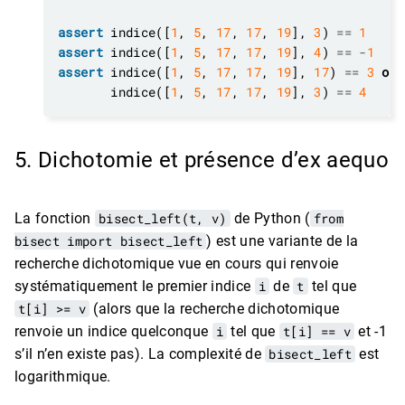
assert
 indice([
1
, 
5
, 
17
, 
17
, 
19
], 
3
) 
==
1
assert
 indice([
1
, 
5
, 
17
, 
17
, 
19
], 
4
) 
==
-
1
assert
 indice([
1
, 
5
, 
17
, 
17
, 
19
], 
17
) 
==
3
or
       indice([
1
, 
5
, 
17
, 
17
, 
19
], 
3
) 
==
4
5. Dichotomie et présence d’ex aequo
La fonction
bisect_left(t, v)
de Python (
from
bisect import bisect_left
) est une variante de la
recherche dichotomique vue en cours qui renvoie
systématiquement le premier indice
i
de
t
tel que
t[i] >= v
(alors que la recherche dichotomique
renvoie un indice quelconque
i
tel que
t[i] == v
et -1
s’il n’en existe pas). La complexité de
bisect_left
est
logarithmique.