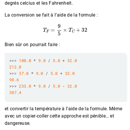
degrés celcius et les Fahrenheit.
La conversion se fait à l’aide de la formule :
T
F
=
9
5
×
T
C
+
32
Bien sûr on pourrait faire :
>>>
100.0
*
9.0
/
5.0
+
32.0
212.0
>>>
37.0
*
9.0
/
5.0
+
32.0
98.6
>>>
233.0
*
9.0
/
5.0
-
32.0
387.4
et convertir la température à l’aide de la formule. Même
avec un copier-coller cette approche est pénible… et
dangereuse.