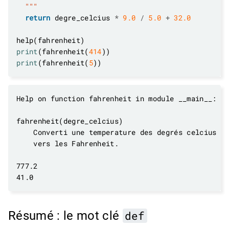
  """
return
 degre_celcius 
*
9.0
/
5.0
+
32.0
print
(fahrenheit(
414
print
(fahrenheit(
5
Résumé : le mot clé
def