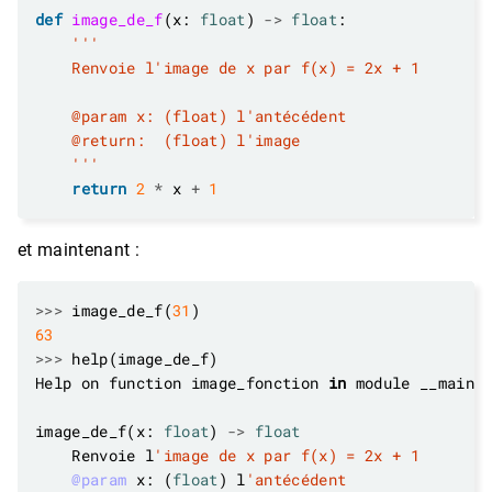
def
image_de_f
(x: 
float
) 
->
float
    '''
return
2
*
 x 
+
1
et maintenant :
>>>
 image_de_f(
31
63
>>>
Help on function image_fonction 
in
image_de_f(x: 
float
) 
->
float
    Renvoie l
'image de x par f(x) = 2x + 1
@param
 x: (
float
) l
'antécédent