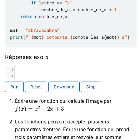
if
 lettre 
==
"a"
            nombre_de_a 
=
 nombre_de_a 
+
1
return
mot 
=
"abracadabra"
print
(
f
"
{
mot
}
 comporte 
{
compte_les_a(mot)
}
 a"
Réponses exo 5
1
2
Run
Reset
Download
Stop
Écrire une fonction qui calcule l’image par
f
(
x
)
=
x
2
−
2
x
+
3
Les fonctions peuvent accepter plusieurs
paramètres d’entrée. Écrire une fonction qui prend
trois paramètres entiers et renvoie leur somme.