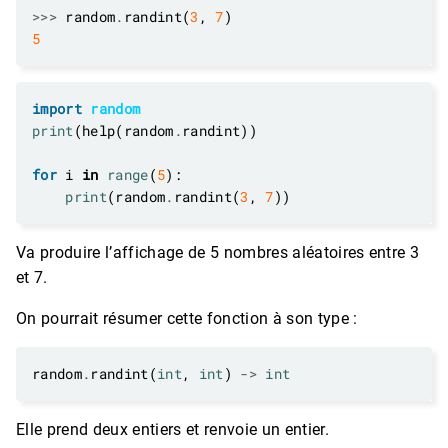
>>>
 random
.
randint(
3
, 
7
5
import
random
print
(help(random
.
for
 i 
in
range
(
5
print
(random
.
randint(
3
, 
7
Va produire l’affichage de 5 nombres aléatoires entre 3
et 7.
On pourrait résumer cette fonction à son type :
random
.
randint(
int
, 
int
) 
->
int
Elle prend deux entiers et renvoie un entier.