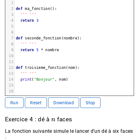
1
2
def
ma_fonction
():
3
''' '''
4
return
3
5
6
7
def
seconde_fonction
(
nombre
):
8
''' '''
9
return
5
*
nombre
10
11
12
def
troisieme_fonction
(
nom
):
13
''' '''
14
print
(
"Bonjour"
, 
nom
)
15
16
Run
Reset
Download
Stop
n
Exercice 4 : dé à
faces
La fonction suivante simule le lancer d’un dé à six faces
: