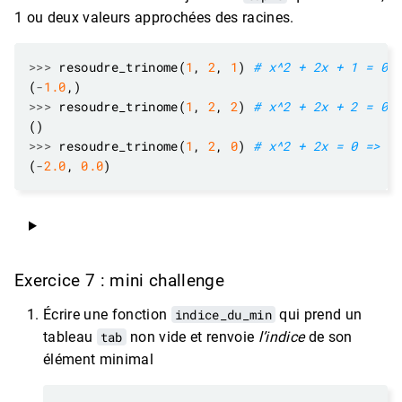
1 ou deux valeurs approchées des racines.
>>>
 resoudre_trinome(
1
, 
2
, 
1
) 
# x^2 + 2x + 1 = 0 
(
-
1.0
>>>
 resoudre_trinome(
1
, 
2
, 
2
) 
# x^2 + 2x + 2 = 0 
>>>
 resoudre_trinome(
1
, 
2
, 
0
) 
# x^2 + 2x = 0 => x
(
-
2.0
, 
0.0
Exercice 7 : mini challenge
Écrire une fonction
indice_du_min
qui prend un
tableau
tab
non vide et renvoie
l’indice
de son
élément minimal