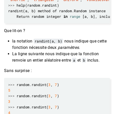
>>>
 help(random
.
randint(a, b) method of random
.
    Return random integer 
in
range
 [a, b], includ
Que lit-on ?
la notation
randint(a, b)
nous indique que cette
fonction nécessite deux
paramètres
.
La ligne suivante nous indique que la fonction
renvoie un entier aléatoire entre
a
et
b
inclus.
Sans surprise :
>>>
 random
.
randint(
3
, 
7
5
>>>
 random
.
randint(
3
, 
7
3
>>>
 random
.
randint(
3
, 
7
4