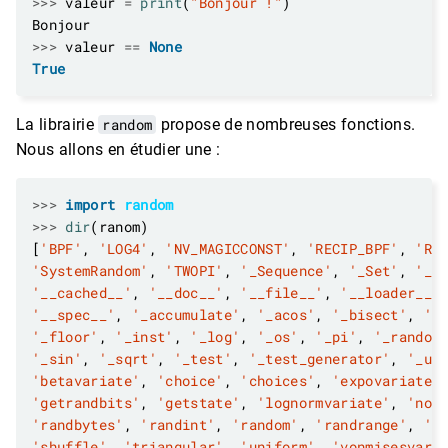
>>>
 valeur 
=
print
(
"Bonjour !"
>>>
 valeur 
==
None
True
La librairie
random
propose de nombreuses fonctions.
Nous allons en étudier une :
>>>
import
random
>>>
dir
[
'BPF'
, 
'LOG4'
, 
'NV_MAGICCONST'
, 
'RECIP_BPF'
, 
'Ra
'SystemRandom'
, 
'TWOPI'
, 
'_Sequence'
, 
'_Set'
, 
'__
'__cached__'
, 
'__doc__'
, 
'__file__'
, 
'__loader__'
'__spec__'
, 
'_accumulate'
, 
'_acos'
, 
'_bisect'
, 
'_
'_floor'
, 
'_inst'
, 
'_log'
, 
'_os'
, 
'_pi'
, 
'_random
'_sin'
, 
'_sqrt'
, 
'_test'
, 
'_test_generator'
, 
'_ur
'betavariate'
, 
'choice'
, 
'choices'
, 
'expovariate'
'getrandbits'
, 
'getstate'
, 
'lognormvariate'
, 
'nor
'randbytes'
, 
'randint'
, 
'random'
, 
'randrange'
, 
's
'shuffle'
, 
'triangular'
, 
'uniform'
, 
'vonmisesvari