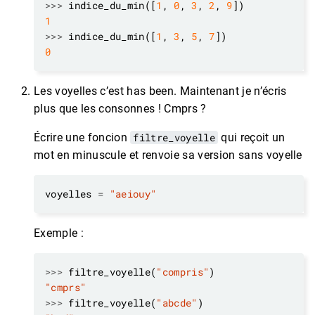
>>>
 indice_du_min([
1
, 
0
, 
3
, 
2
, 
9
1
>>>
 indice_du_min([
1
, 
3
, 
5
, 
7
0
Les voyelles c’est has been. Maintenant je n’écris
plus que les consonnes ! Cmprs ?
Écrire une foncion
filtre_voyelle
qui reçoit un
mot en minuscule et renvoie sa version sans voyelle
voyelles 
=
"aeiouy"
Exemple :
>>>
 filtre_voyelle(
"compris"
"cmprs"
>>>
 filtre_voyelle(
"abcde"