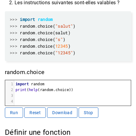
Les instructions suivantes sont-elles valables ?
>>>
import
random
>>>
 random
.
choice(
"salut"
>>>
 random
.
>>>
 random
.
choice(
"s"
>>>
 random
.
choice(
12345
>>>
 random
.
choice(
"12345"
random.choice
1
import
random
2
print
(
help
(
random
.
choice
))
3
4
Run
Reset
Download
Stop
Définir une fonction