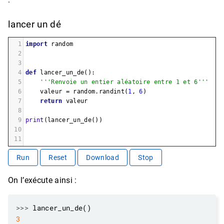
lancer un dé
1
import
random
2
3
4
def
lancer_un_de
():
5
'''Renvoie un entier aléatoire entre 1 et 6'''
6
valeur
=
random
.
randint
(
1
, 
6
)
7
return
valeur
8
9
print
(
lancer_un_de
())
10
11
Run
Reset
Download
Stop
On l’exécute ainsi :
>>>
3