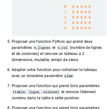
0
0
0
0
0
0
1
0
0
0
0
0
2
0
0
0
0
0
3
0
0
0
0
0
4
0
0
0
0
0
Proposer une fonction Python qui prend deux
paramètres
n_lignes
et
n_col
(nombre de lignes
et de colonnes) et renvoie un tableau à 2
dimensions, mutable, rempli de zéros.
Adapter votre fonction pour initialiser le tableau
avec un troisième paramètre
elem
Proposer une fonction qui prend trois paramètres
(table, ligne, colonne)
et renvoie l’élément
contenu dans la table à cette position.
Proposer une fonction qui prend trois paramètres