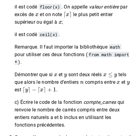
il est codé
floor(x)
. On appelle
valeur entière
par
x
⌈
x
⌉
excès de
et on note
le plus petit entier
x
supérieur ou égal à
;
il est codé
ceil(x)
.
Remarque. Il faut importer la bibliothèque
math
pour utiliser ces deux fonctions (
from math import
*
).
x
y
x
≤
y
Démontrer que si
et
sont deux réels
tels
n
x
y
que alors le nombre d’entiers
compris entre
et
⌈
y
⌉
−
⌈
x
⌉
+
1
est
.
c) Écrire le code de la fonction
compte_carres
qui
renvoie le nombre de carrés compris entre deux
entiers naturels a et b inclus en utilisant les
fonctions précédentes.