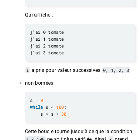
Qui affiche :
i
a pris pour valeur successives
0, 1, 2, 3
non bornées
s 
=
0
while
 s 
<
100
    s 
=
 s 
+
30
Cette boucle tourne jusqu’à ce que la condition
s < 100
ne soit plus vérifiée. Ainsi,
s
prend