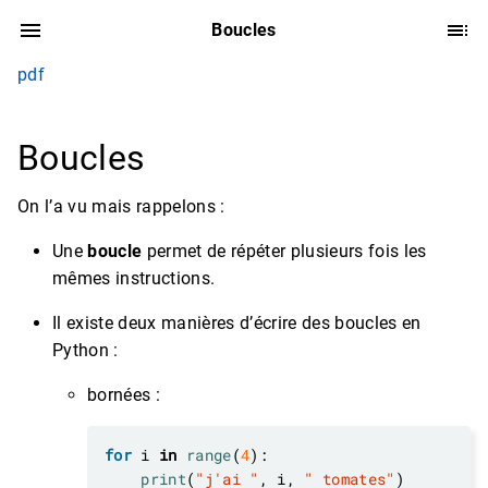
Boucles
pdf
Boucles
On l’a vu mais rappelons :
Une
boucle
permet de répéter plusieurs fois les
mêmes instructions.
Il existe deux manières d’écrire des boucles en
Python :
bornées :
for
 i 
in
range
(
4
print
(
"j'ai "
, i, 
" tomates"