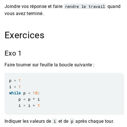
Joindre vos réponse et faire
rendre le travail
quand
vous avez terminé.
Exercices
Exo 1
Faire tourner sur feuille la boucle suivante :
p 
=
1
i 
=
1
while
 p 
<
10
    p 
=
 p 
*
    i 
=
 i 
+
1
Indiquer les valeurs de
i
et de
p
après chaque tour.