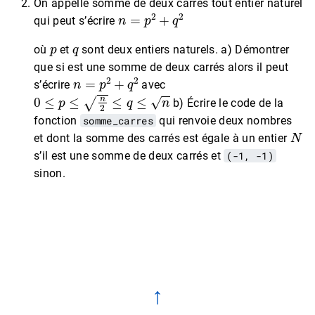
On appelle somme de deux carrés tout entier naturel
n
=
p
2
+
q
2
qui peut s’écrire
p
q
où
et
sont deux entiers naturels. a) Démontrer
que si est une somme de deux carrés alors il peut
n
=
p
2
+
q
2
s’écrire
avec
0
≤
p
≤
n
2
≤
q
≤
n
b) Écrire le code de la
fonction
somme_carres
qui renvoie deux nombres
N
et dont la somme des carrés est égale à un entier
s’il est une somme de deux carrés et
(-1, -1)
sinon.
↑