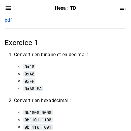
Hexa : TD
pdf
Exercice 1
Convertir en binaire et en décimal :
0x10
0xA0
0xFF
0xA0 FA
Convertir en hexadécimal :
0b1000 0000
0b1101 1100
0b1110 1001