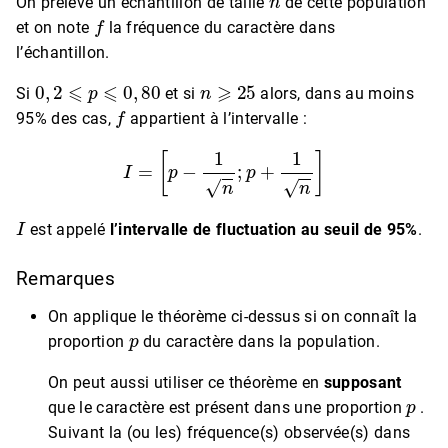
On prélève un échantillon de taille
de cette population
f
et on note
la fréquence du caractère dans
l’échantillon.
0
,
2
⩽
p
⩽
0
,
80
n
⩾
25
Si
et si
alors, dans au moins
f
95% des cas,
appartient à l’intervalle :
I
=
[
p
−
1
n
;
p
+
1
n
]
I
est appelé
l’intervalle de fluctuation au seuil de 95%
.
Remarques
On applique le théorème ci-dessus si on connaît la
p
proportion
du caractère dans la population.
On peut aussi utiliser ce théorème en
supposant
p
que le caractère est présent dans une proportion
.
Suivant la (ou les) fréquence(s) observée(s) dans