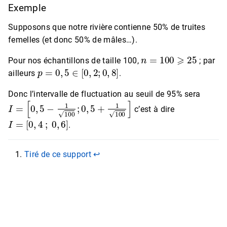
Exemple
Supposons que notre rivière contienne 50% de truites
femelles (et donc 50% de mâles…).
n
=
100
⩾
25
Pour nos échantillons de taille 100,
; par
p
=
0
,
5
∈
[
0
,
2
;
0
,
8
]
ailleurs
.
Donc l’intervalle de fluctuation au seuil de 95% sera
I
=
[
0
,
5
−
1
100
;
0
,
5
+
1
100
]
c’est à dire
I
=
[
0
,
4
;
0
,
6
]
.
Tiré de ce support
↩︎