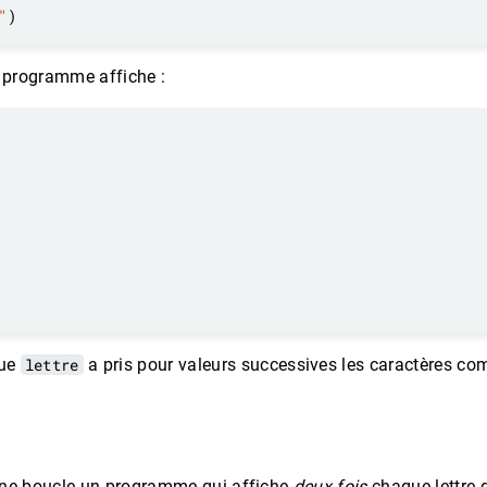
"
e programme affiche :
que
lettre
a pris pour valeurs successives les caractères c
d’une boucle un programme qui affiche
deux fois
chaque lettre 