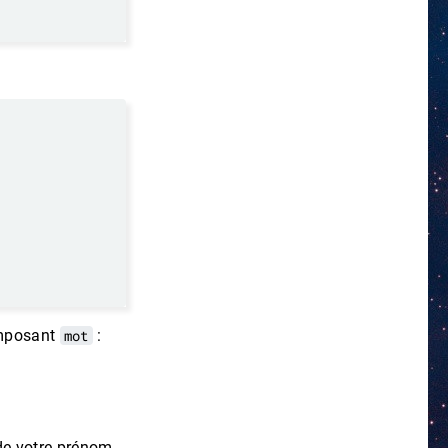
omposant
mot
:
de votre prénom.