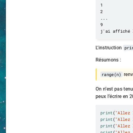
L’instruction
pri
Résumons :
range(n)
renv
On n’est pas tenu 
peux l’écrire en 2
print
(
"Allez 
print
(
"Allez 
print
(
"Allez 
print
(
"Allez 