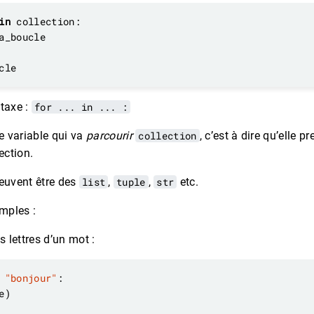
in
ntaxe :
for ... in ... :
e variable qui va
parcourir
collection
, c’est à dire qu’elle p
ection.
peuvent être des
list
,
tuple
,
str
etc.
mples :
s lettres d’un mot :
"bonjour"