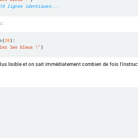
16 lignes identiques...
 :
e
(
20
lez les bleus !"
us lisible et on sait immédiatement combien de fois l’instruc