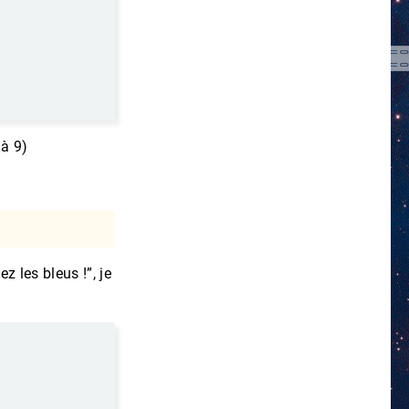
 à 9)
z les bleus !”, je