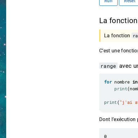
Run
Reset
La fonctio
La fonction
ra
C’est une fonctio
range
avec u
for
 nombre 
in
print
print
(
"j'ai a
Dont l’exécution 