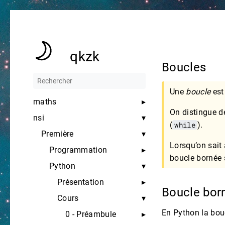
qkzk
Boucles
Une
boucle
est 
maths
On distingue d
nsi
(
while
).
Première
Lorsqu’on sait
Programmation
boucle bornée 
Python
Présentation
Boucle bor
Cours
En Python la bouc
0 - Préambule