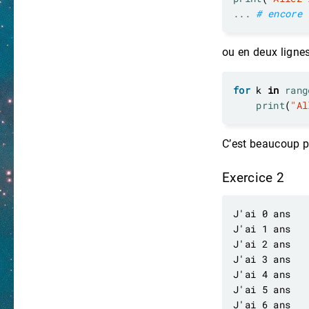
...
# encore 
ou en deux lignes
for
 k 
in
rang
print
(
"Al
C’est beaucoup pl
Exercice 2