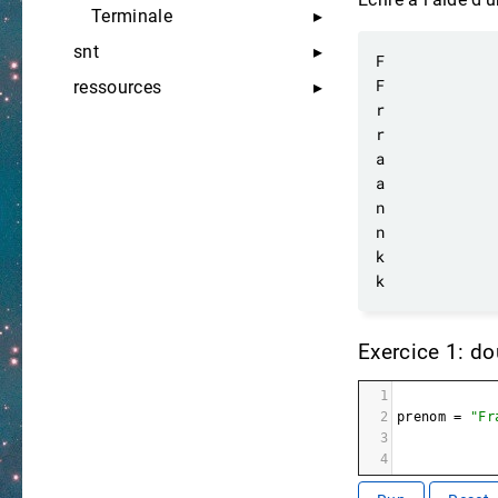
Terminale
snt
ressources
Exercice 1: do
1
2
prenom
=
"Fr
3
4