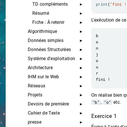
TD compléments
print
(
"fini !
Résumé
L’exécution de c
Fiche : À retenir
Algorithmique
Données simples
Données Structurées
Système d'exploitation
Architecture
IHM sur le Web
Réseaux
Projets
On réalise bien 
"b"
,
"o"
etc.
Devoirs de première
Cahier de Texte
Exercice 1
presse
Écrire à l’aide 