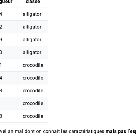
ngueur
classe
4
alligator
2
alligator
9
alligator
0
alligator
1
crocodile
4
crocodile
8
crocodile
crocodile
8
crocodile
vel animal dont on connait les caractéristiques
mais pas l’e