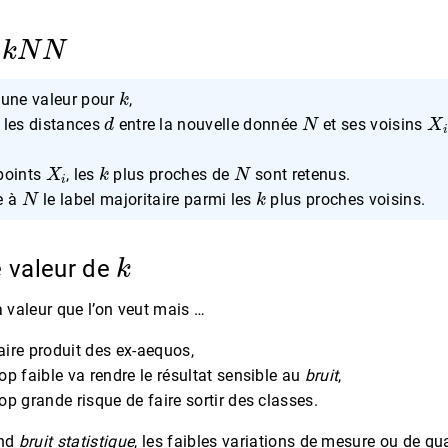
k
N
N
e
k
 une valeur pour
,
d
N
X
i
 les distances
entre la nouvelle donnée
et ses voisins
X
i
k
N
points
, les
plus proches de
sont retenus.
N
k
e à
le label majoritaire parmi les
plus proches voisins.
k
e valeur de
a valeur que l’on veut mais …
aire produit des ex-aequos,
op faible va rendre le résultat sensible au
bruit
,
op grande risque de faire sortir des classes.
end
bruit statistique
, les faibles variations de mesure ou de qu