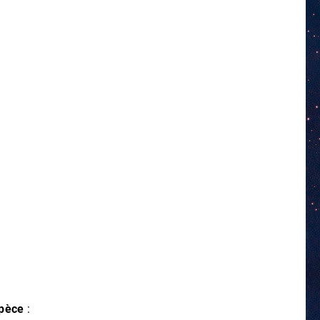
spèce
: