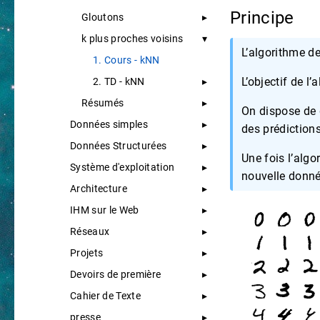
Principe
Gloutons
k plus proches voisins
L’algorithme d
1. Cours - kNN
L’objectif de l
2. TD - kNN
Résumés
On dispose de
Données simples
des prédictions
Données Structurées
Une fois l’algo
Système d'exploitation
nouvelle donné
Architecture
IHM sur le Web
Réseaux
Projets
Devoirs de première
Cahier de Texte
presse