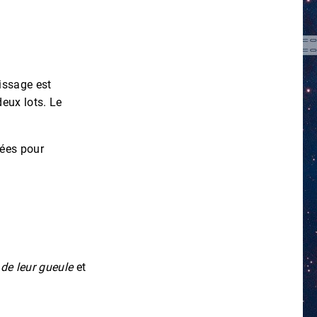
issage est
deux lots. Le
nées pour
 de leur gueule
et