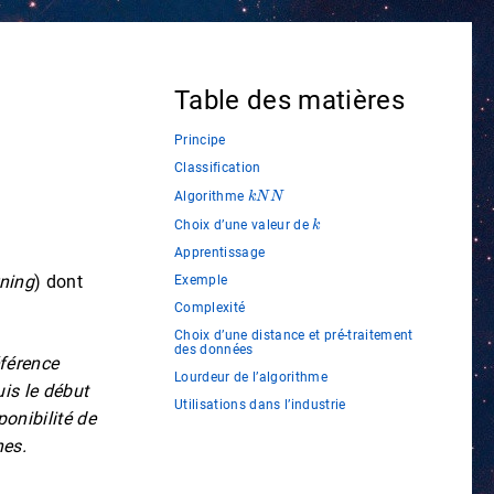
Table des matières
Principe
Classification
k
N
N
Algorithme
k
Choix d’une valeur de
Apprentissage
ning
) dont
Exemple
Complexité
Choix d’une distance et pré-traitement
des données
éférence
Lourdeur de l’algorithme
is le début
Utilisations dans l’industrie
onibilité de
nes.