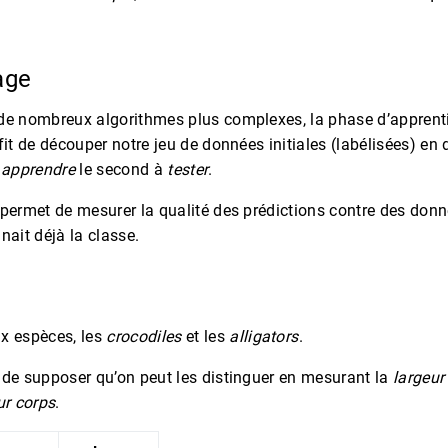
age
de nombreux algorithmes plus complexes, la phase d’apprent
fit de découper notre jeu de données initiales (labélisées) en 
à
apprendre
le second à
tester
.
 permet de mesurer la qualité des prédictions contre des don
nait déjà la classe.
x espèces, les
crocodiles
et les
alligators
.
 de supposer qu’on peut les distinguer en mesurant la
largeur
ur corps
.