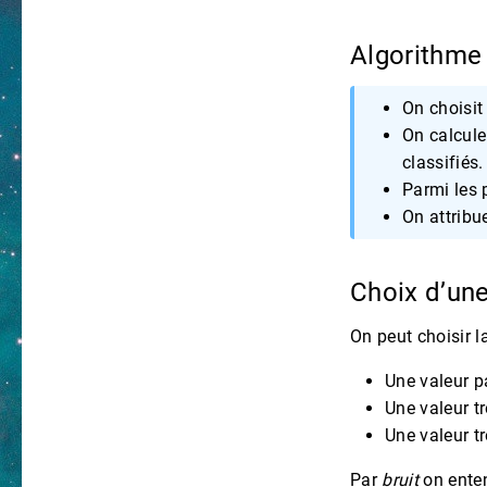
Algorithm
On choisit
On calcule
classifiés.
Parmi les 
On attribu
Choix d’un
On peut choisir l
Une valeur p
Une valeur tr
Une valeur tr
Par
bruit
on ent