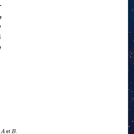
A
B
t
et
.