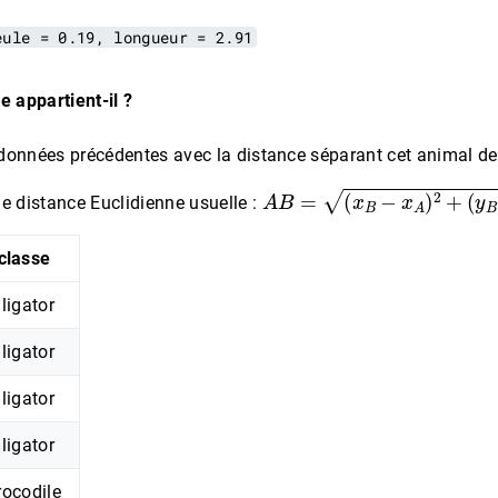
eule = 0.19, longueur = 2.91
e appartient-il ?
données précédentes avec la distance séparant cet animal de
A
B
=
(
x
B
−
x
A
)
2
+
(
y
B
−
y
A
)
2
e distance Euclidienne usuelle :
classe
lligator
lligator
lligator
lligator
rocodile