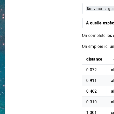
Nouveau : gu
À quelle espèc
On complète les 
On emploie ici un
distance
0.072
a
0.911
a
0.482
a
0.310
a
1.301
c