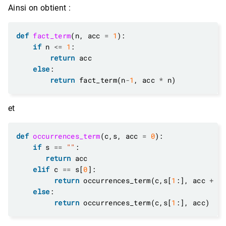
Ainsi on obtient :
def
fact_term
(n, acc 
=
1
if
 n 
<=
1
return
else
return
 fact_term(n
-
1
, acc 
*
et
def
occurrences_term
(c,s, acc 
=
0
if
 s 
==
""
return
elif
 c 
==
 s[
0
return
 occurrences_term(c,s[
1
:], acc 
+
1
else
return
 occurrences_term(c,s[
1