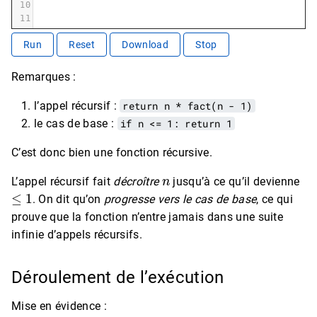
10
11
Run
Reset
Download
Stop
Remarques :
l’appel récursif :
return n * fact(n - 1)
le cas de base :
if n <= 1: return 1
C’est donc bien une fonction récursive.
n
L’appel récursif fait
décroître
jusqu’à ce qu’il devienne
≤
1
. On dit qu’on
progresse vers le cas de base
, ce qui
prouve que la fonction n’entre jamais dans une suite
infinie d’appels récursifs.
Déroulement de l’exécution
Mise en évidence :