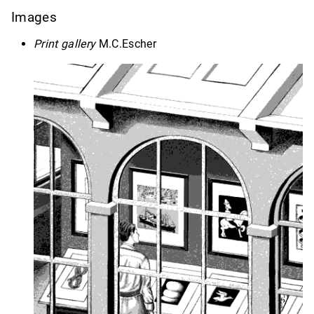
Images
Print gallery
M.C.Escher