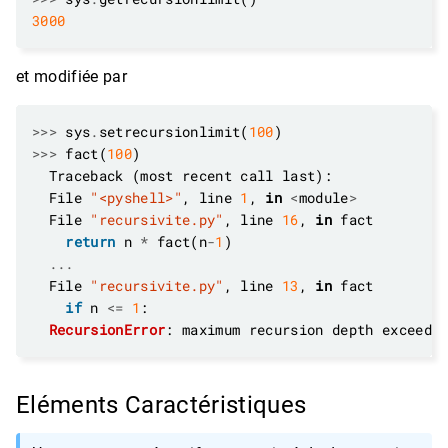
3000
et modifiée par
>>>
 sys
.
setrecursionlimit(
100
>>>
 fact(
100
  File 
"<pyshell>"
, line 
1
, 
in
<
module
>
  File 
"recursivite.py"
, line 
16
, 
in
return
 n 
*
 fact(n
-
1
...
  File 
"recursivite.py"
, line 
13
, 
in
if
 n 
<=
1
RecursionError
: maximum recursion depth exceede
Eléments Caractéristiques