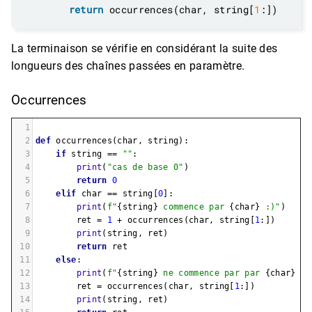
return
 occurrences(char, string[
1
La terminaison se vérifie en considérant la suite des
longueurs des chaînes passées en paramètre.
Occurrences
1
2
def
occurrences
(
char
, 
string
):
3
if
string
==
""
:
4
print
(
"cas de base 0"
)
5
return
0
6
elif
char
==
string
[
0
]:
7
print
(
f"
{
string
}
 commence par 
{
char
}
 :)"
)
8
ret
=
1
+
occurrences
(
char
, 
string
[
1
:])
9
print
(
string
, 
ret
)
10
return
ret
11
else
:
12
print
(
f"
{
string
}
 ne commence par par 
{
char
}
 :(
13
ret
=
occurrences
(
char
, 
string
[
1
:])
14
print
(
string
, 
ret
)