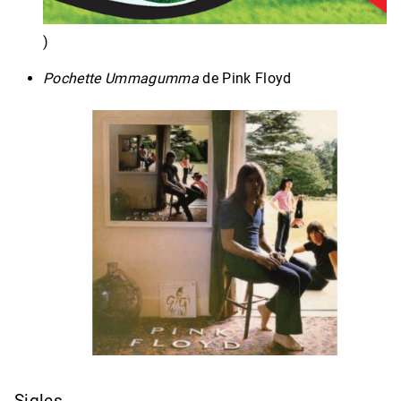
)
Pochette Ummagumma
de Pink Floyd
Sigles