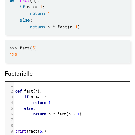
def
fact
if
 n 
<=
1
return
1
else
return
 n 
*
 fact(n
-
1
>>>
 fact(
5
120
Factorielle
1
2
def
fact
(
n
):
3
if
n
<=
1
:
4
return
1
5
else
:
6
return
n
*
fact
(
n
-
1
)
7
8
9
print
(
fact
(
5
))