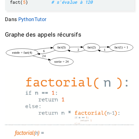
fact(
5
)         
# s'évalue à 120
Dans
PythonTutor
Graphe des appels récursifs
fact(3)
fact(2)
fact(1) = 1
2
1
6
entrée = fact(4)
24
sortie = 24