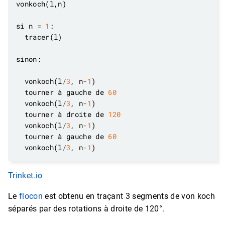
si n 
=
1
  vonkoch(l
/
3
, n
-
1
  tourner à gauche de 
60
  vonkoch(l
/
3
, n
-
1
  tourner à droite de 
120
  vonkoch(l
/
3
, n
-
1
  tourner à gauche de 
60
  vonkoch(l
/
3
, n
-
1
Trinket.io
Le
flocon
est obtenu en traçant 3 segments de von koch
séparés par des rotations à droite de 120°.