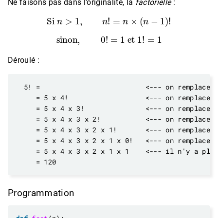
Ne faisons pas dans l’originalité, la
factorielle
:
Si
n
>
1
,
n
!
=
n
×
(
n
−
1
)
!
sinon,
0
!
=
1
et
1
!
=
1
Déroulé :
Programmation