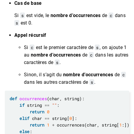
Cas de base
Si
s
est vide, le
nombre d’occurrences
de
c
dans
s
est 0.
Appel récursif
Si
c
est le premier caractère de
s
, on ajoute 1
au
nombre d’occurrences
de
c
dans les autres
caractères de
s
.
Sinon, il s’agit du
nombre d’occurrences
de
c
dans les autres caractères de
s
.
def
occurrences
if
 string 
==
""
return
0
elif
 char 
==
 string[
0
return
1
+
 occurrences(char, string[
1
else