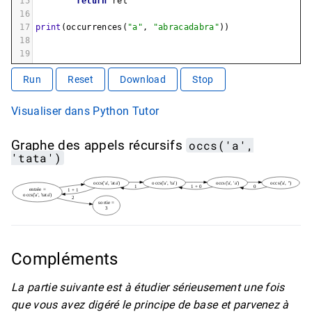
15
return
ret
16
17
print
(
occurrences
(
"a"
, 
"abracadabra"
))
18
19
Run
Reset
Download
Stop
Visualiser dans Python Tutor
Graphe des appels récursifs
occs('a',
'tata')
occs('a', 'ata')
occs('a', 'ta')
occs('a', 'a')
occs('a', '')
1
1 + 0
0
entrée =
1 + 1
occs('a', 'tata')
2
sortie =
3
Compléments
La partie suivante est à étudier sérieusement une fois
que vous avez digéré le principe de base et parvenez à