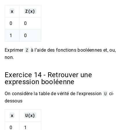
x
Z(x)
0
0
1
0
Exprimer
Z
à l’aide des fonctions booléennes et, ou,
non.
Exercice 14 - Retrouver une
expression booléenne
On considère la table de vérité de l’expression
U
ci-
dessous
x
U(x)
0
1