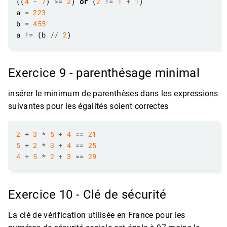
((
4
-
7
) 
>=
2
) 
or
 (
2
!=
1
+
1
a 
=
223
b 
=
455
a 
!=
 (b 
//
2
Exercice 9 - parenthésage minimal
insérer le minimum de parenthèses dans les expressions
suivantes pour les égalités soient correctes
2
+
3
*
5
+
4
==
21
5
+
2
*
3
+
4
==
25
4
+
5
*
2
+
3
==
29
Exercice 10 - Clé de sécurité
La clé de vérification utilisée en France pour les