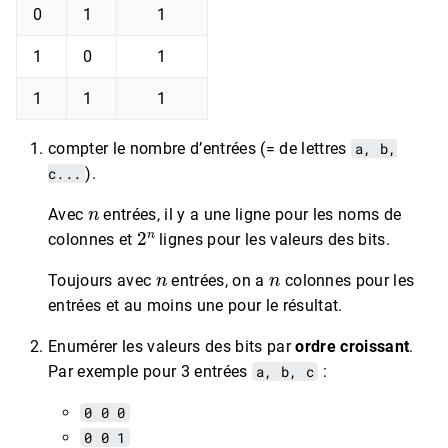
0
1
1
1
0
1
1
1
1
compter le nombre d’entrées (= de lettres
a, b,
c...
).
n
Avec
entrées, il y a une ligne pour les noms de
2
n
colonnes et
lignes pour les valeurs des bits.
n
n
Toujours avec
entrées, on a
colonnes pour les
entrées et au moins une pour le résultat.
Enumérer les valeurs des bits par
ordre croissant
.
Par exemple pour 3 entrées
a, b, c
:
0 0 0
0 0 1