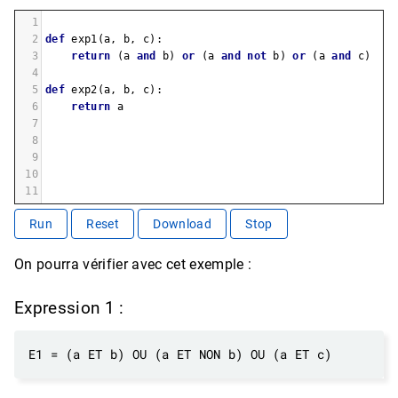
1
2
def
exp1
(
a
, 
b
, 
c
):
3
return
 (
a
and
b
) 
or
 (
a
and
not
b
) 
or
 (
a
and
c
)
4
5
def
exp2
(
a
, 
b
, 
c
):
6
return
a
7
8
9
10
11
Run
Reset
Download
Stop
On pourra vérifier avec cet exemple :
Expression 1 :