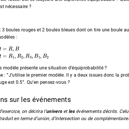
st nécessaire ?
 3 boules rouges et 2 boules bleues dont on tire une boule a
odèles :
Ω
=
R
,
B
Ω
=
R
1
,
R
2
,
R
3
,
B
1
,
B
2
s modèle présente une situation d’équiprobabilité ?
 : “J’utilise le premier modèle. Il y a deux issues donc la prob
uge est 0.5”. Qu’en pensez-vous ?
ions sur les événements
’exercice, on décrira l’
univers
et
les
événements décrits. Celui
traduit en terme d’union, d’intersection ou de complémentair