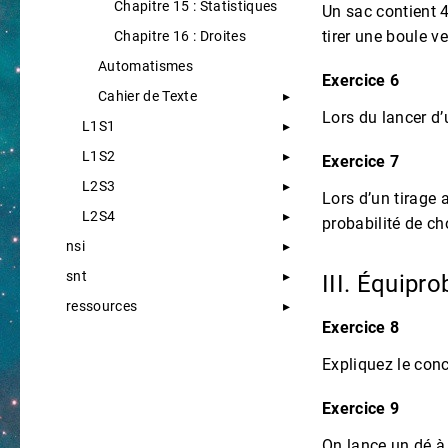
Chapitre 15 : Statistiques
Un sac contient 4
tirer une boule ve
Chapitre 16 : Droites
Automatismes
Exercice 6
Cahier de Texte
Lors du lancer d’
L1S1
L1S2
Exercice 7
L2S3
Lors d’un tirage 
L2S4
probabilité de cho
nsi
snt
III. Équipro
ressources
Exercice 8
Expliquez le conc
Exercice 9
On lance un dé à