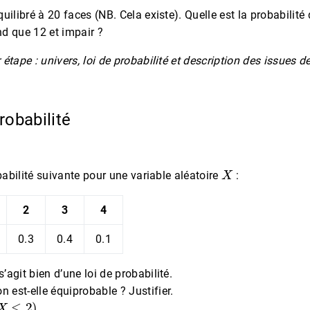
uilibré à 20 faces (NB. Cela existe). Quelle est la probabilité 
d que 12 et impair ?
étape : univers, loi de probabilité et description des issues 
probabilité
X
obabilité suivante pour une variable aléatoire
:
2
3
4
0.3
0.4
0.1
 s’agit bien d’une loi de probabilité.
on est-elle équiprobable ? Justifier.
X
≤
2
)
.