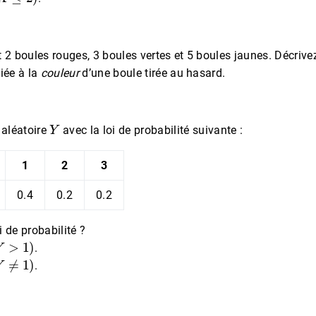
 2 boules rouges, 3 boules vertes et 5 boules jaunes. Décrivez
iée à la
couleur
d’une boule tirée au hasard.
Y
 aléatoire
avec la loi de probabilité suivante :
1
2
3
0.4
0.2
0.2
i de probabilité ?
Y
>
1
)
.
Y
≠
1
)
.
Y