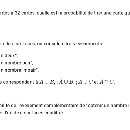
tes à 32 cartes, quelle est la probabilité de tirer une carte qu
un dé à six faces, on considère trois événements :
un deux”,
un nombre pair”,
 un nombre impair”,
A
∪
B
,
;
A
∪
B
,
;
A
∪
C
A
∩
C
es correspondant à
et
.
bilité de l’événement complémentaire de “obtenir un nombre i
r d’un dé à six faces équilibré.