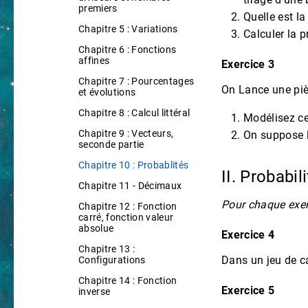
premiers
Quelle est la
Chapitre 5 : Variations
Calculer la p
Chapitre 6 : Fonctions
affines
Exercice 3
Chapitre 7 : Pourcentages
On Lance une piè
et évolutions
Chapitre 8 : Calcul littéral
Modélisez ce
Chapitre 9 : Vecteurs,
On suppose la
seconde partie
Chapitre 10 : Probablités
II. Probabi
Chapitre 11 - Décimaux
Pour chaque exerc
Chapitre 12 : Fonction
carré, fonction valeur
absolue
Exercice 4
Chapitre 13 :
Dans un jeu de ca
Configurations
Chapitre 14 : Fonction
Exercice 5
inverse