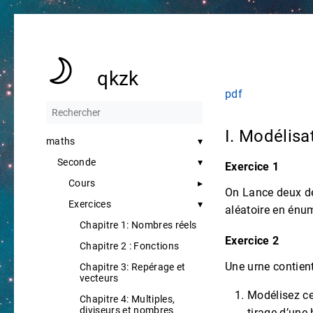
qkzk
pdf
I. Modélisa
maths
Seconde
Exercice 1
Cours
On Lance deux dé
Exercices
aléatoire en énu
Chapitre 1: Nombres réels
Exercice 2
Chapitre 2 : Fonctions
Une urne contient
Chapitre 3: Repérage et
vecteurs
Modélisez ce
Chapitre 4: Multiples,
diviseurs et nombres
tirage d’une 