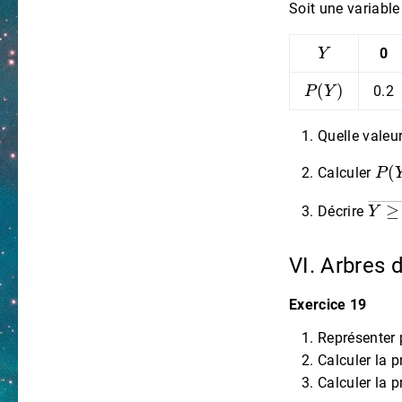
Soit une variable
Y
0
P
(
Y
)
0.2
Quelle valeu
P
(
Calculer
Y
≥
1
Décrire
VI. Arbres 
Exercice 19
Représenter p
Calculer la p
Calculer la p