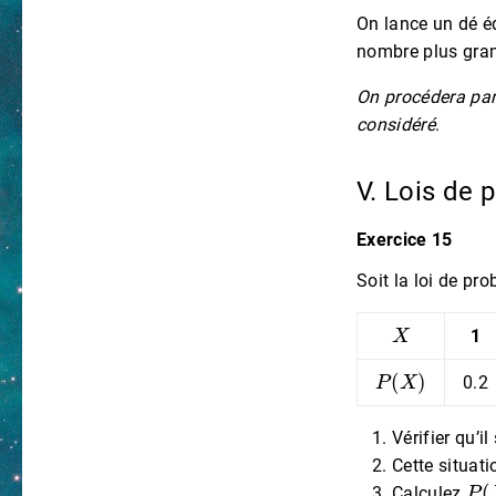
On lance un dé éq
nombre plus gran
On procédera par 
considéré
.
V. Lois de 
Exercice 15
Soit la loi de pr
X
1
P
(
X
)
0.2
Vérifier qu’il
Cette situati
P
(
Calculez