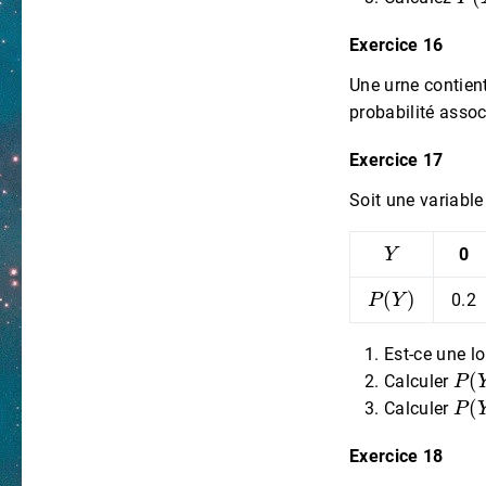
Exercice 16
Une urne contient
probabilité assoc
Exercice 17
Soit une variable
Y
0
P
(
Y
)
0.2
Est-ce une lo
P
(
Calculer
P
(
Calculer
Exercice 18