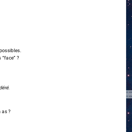
possibles.
s “face” ?
déré.
n as ?