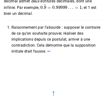
décimal admet
deux
écritures décimales, dont une
0.
9
―
=
0.99999
…
=
1
infinie. Par exemple,
, et 1 est
bien un décimal.
Raisonnement par l’absurde : supposer le contraire
de ce qu’on souhaite prouver, réaliser des
implications depuis ce postulat, arriver à une
contradiction. Cela démontre que la supposition
initiale était fausse.
↩︎
↑