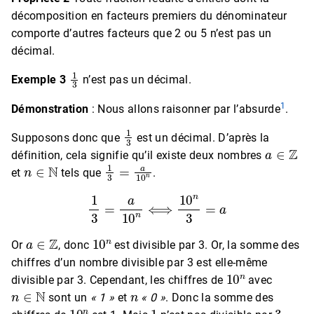
décomposition en facteurs premiers du dénominateur
comporte d’autres facteurs que 2 ou 5 n’est pas un
décimal.
1
3
Exemple 3
n’est pas un décimal.
1
Démonstration
: Nous allons raisonner par l’absurde
.
1
3
Supposons donc que
est un décimal. D’après la
a
∈
Z
définition, cela signifie qu’il existe deux nombres
n
∈
N
1
3
=
a
10
n
et
tels que
.
1
3
=
a
10
n
⟺
10
n
3
=
a
a
∈
Z
10
n
Or
, donc
est divisible par 3. Or, la somme des
chiffres d’un nombre divisible par 3 est elle-même
10
n
divisible par 3. Cependant, les chiffres de
avec
n
∈
N
n
sont un
« 1 »
et
« 0 »
. Donc la somme des
10
n
1
3