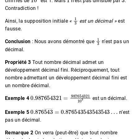
chiffres de
est 1. Mais
n’est pas divisible par
.
Contradiction !
1
3
Ainsi, la supposition initiale
«
est un décimal »
est
fausse.
1
3
Conclusion
: Nous avons démontré que
n’est pas un
décimal.
Propriété 3
Tout nombre décimal admet un
développement décimal fini. Réciproquement, tout
nombre admettant un développement décimal fini est
un nombre décimal.
0.987654321
=
987654321
10
9
Exemple 4
est un décimal.
0.876
543
―
=
0.876543543543543
…
Exemple 5
n’est
pas un décimal.
Remarque 2
On verra (peut-être) que tout nombre