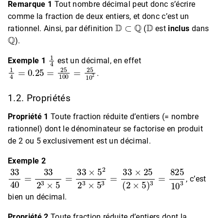
Remarque 1
Tout nombre décimal peut donc s’écrire
comme la fraction de deux entiers, et donc c’est un
D
⊂
Q
D
rationnel. Ainsi, par définition
(
est
inclus
dans
Q
).
1
4
Exemple 1
est un décimal, en effet
1
4
=
0.25
=
25
100
=
25
10
2
.
1.2. Propriétés
Propriété 1
Toute fraction réduite d’entiers (= nombre
rationnel) dont le dénominateur se factorise en produit
de 2 ou 5 exclusivement est un décimal.
Exemple 2
33
40
=
33
2
3
×
5
=
33
×
5
2
2
3
×
5
3
=
33
×
25
(
2
×
5
)
3
=
825
1
, c’est
bien un décimal.
Propriété 2
Toute fraction réduite d’entiers dont la