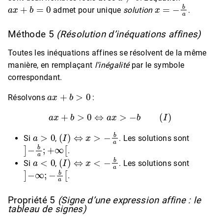
a
x
+
b
=
0
x
=
−
b
a
admet pour unique
solution
.
Méthode 5
(Résolution d’inéquations affines)
Toutes les inéquations affines se résolvent de la même
manière, en remplaçant
l’inégalité
par le symbole
correspondant.
a
x
+
b
>
0
Résolvons
:
a
x
+
b
>
0
⇔
a
x
>
−
b
(
I
)
a
>
0
(
I
)
⇔
x
>
−
b
a
Si
,
. Les solutions sont
]
−
b
a
;
+
∞
[
.
a
<
0
(
I
)
⇔
x
<
−
b
a
Si
,
. Les solutions sont
]
−
∞
;
−
b
a
[
.
Propriété 5
(Signe d’une expression affine : le
tableau de signes)