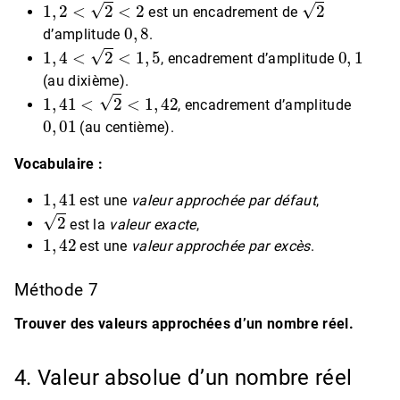
1
,
2
<
2
<
2
2
est un encadrement de
0
,
8
d’amplitude
.
1
,
4
<
2
<
1
,
5
0
,
1
, encadrement d’amplitude
(au dixième).
1
,
41
<
2
<
1
,
42
, encadrement d’amplitude
0
,
01
(au centième).
Vocabulaire :
1
,
41
est une
valeur approchée par défaut
,
2
est la
valeur exacte
,
1
,
42
est une
valeur approchée par excès
.
Méthode 7
Trouver des valeurs approchées d’un nombre réel.
4. Valeur absolue d’un nombre réel