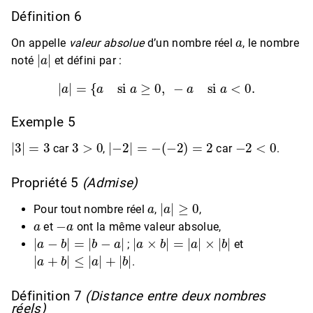
Définition 6
a
On appelle
valeur absolue
d’un nombre réel
, le nombre
|
a
|
noté
et défini par :
|
a
|
=
{
a
si
a
≥
0
,
−
a
si
a
<
0.
Exemple 5
|
3
|
=
3
3
>
0
|
−
2
|
=
−
(
−
2
)
=
2
−
2
<
0
car
,
car
.
Propriété 5
(Admise)
a
|
a
|
≥
0
Pour tout nombre réel
,
,
a
−
a
et
ont la même valeur absolue,
|
a
−
b
|
=
|
b
−
a
|
|
a
×
b
|
=
|
a
|
×
|
b
|
;
et
|
a
+
b
|
≤
|
a
|
+
|
b
|
.
Définition 7
(Distance entre deux nombres
réels)