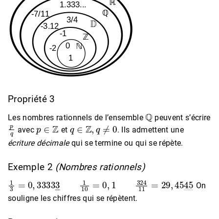
Propriété 3
Q
Les nombres rationnels de l’ensemble
peuvent s’écrire
p
q
p
∈
Z
q
∈
Z
,
q
≠
0
avec
et
. Ils admettent une
écriture décimale
qui se termine ou qui se répète.
Exemple 2
(Nombres rationnels)
1
3
=
0
,
3333
3
―
1
10
=
0
,
1
324
11
=
29
,
45
45
―
On
souligne les chiffres qui se répètent.