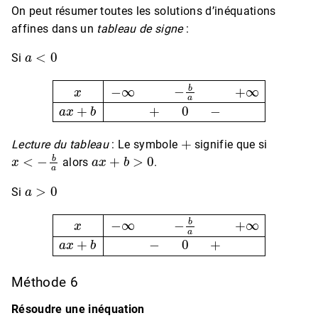
On peut résumer toutes les solutions d’inéquations
affines dans un
tableau de signe
:
a
<
0
Si
x
−
∞
−
b
a
+
∞
a
x
+
b
+
0
−
+
Lecture du tableau
: Le symbole
signifie que si
x
<
−
b
a
a
x
+
b
>
0
alors
.
a
>
0
Si
x
−
∞
−
b
a
+
∞
a
x
+
b
−
0
+
Méthode 6
Résoudre une inéquation