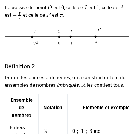
O
0
I
1
A
L’abscisse du point
est
, celle de
est
, celle de
−
7
3
P
π
est
et celle de
est
.
Définition 2
Durant les années antérieures, on a construit différents
R
ensembles de nombres
imbriqués
.
les contient tous.
Ensemble
de
Notation
Éléments et exemples
nombres
N
0
;
1
;
3
Entiers
etc.