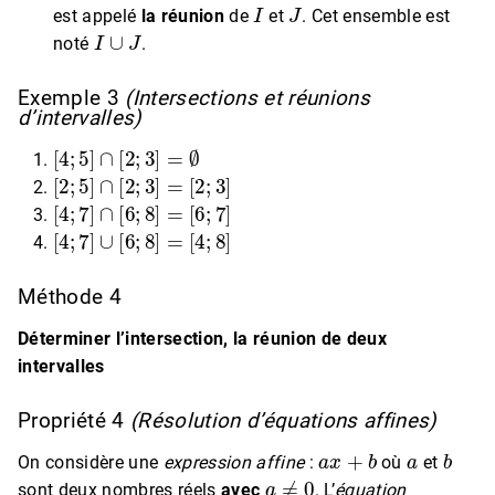
I
J
est appelé
la réunion
de
et
. Cet ensemble est
I
∪
J
noté
.
Exemple 3
(Intersections et réunions
d’intervalles)
[
4
;
5
]
∩
[
2
;
3
]
=
∅
[
2
;
5
]
∩
[
2
;
3
]
=
[
2
;
3
]
[
4
;
7
]
∩
[
6
;
8
]
=
[
6
;
7
]
[
4
;
7
]
∪
[
6
;
8
]
=
[
4
;
8
]
Méthode 4
Déterminer l’intersection, la réunion de deux
intervalles
Propriété 4
(Résolution d’équations affines)
a
x
+
b
a
b
On considère une
expression affine
:
où
et
a
≠
0
sont deux nombres réels
avec
. L’
équation