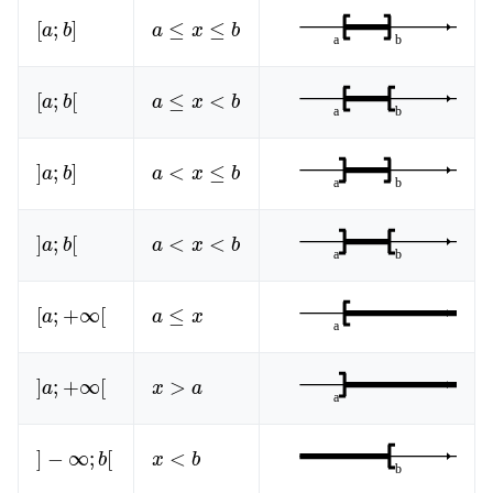
[
a
;
b
]
a
≤
x
≤
b
[
a
;
b
[
a
≤
x
<
b
]
a
;
b
]
a
<
x
≤
b
]
a
;
b
[
a
<
x
<
b
[
a
;
+
∞
[
a
≤
x
]
a
;
+
∞
[
x
>
a
]
−
∞
;
b
[
x
<
b