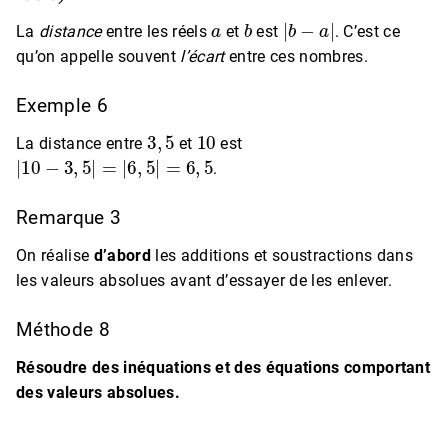
a
b
|
b
−
a
|
La
distance
entre les réels
et
est
. C’est ce
qu’on appelle souvent
l’écart
entre ces nombres.
Exemple 6
3
,
5
10
La distance entre
et
est
|
10
−
3
,
5
|
=
|
6
,
5
|
=
6
,
5
.
Remarque 3
On réalise
d’abord
les additions et soustractions dans
les valeurs absolues avant d’essayer de les enlever.
Méthode 8
Résoudre des inéquations et des équations comportant
des valeurs absolues.