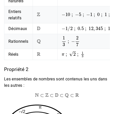
naturels
Z
−
10
;
−
5
;
−
1
;
0
;
1
;
2
;
3
Entiers
relatifs
D
−
1
/
2
;
0.5
;
12
,
345
;
1
Décimaux
Q
1
3
;
−
2
7
Rationnels
R
π
;
2
;
1
3
Réels
Propriété 2
Les ensembles de nombres sont contenus les uns dans
les autres :
N
⊂
Z
⊂
D
⊂
Q
⊂
R