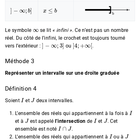
]
−
∞
;
b
]
x
≤
b
∞
Le symbole
se lit
« infini »
. Ce n’est pas un nombre
réel. Du côté de l’infini, le crochet est toujours tourné
]
−
∞
;
3
]
]
4
;
+
∞
[
vers l’extérieur :
ou
.
Méthode 3
Représenter un intervalle sur une droite graduée
Définition 4
I
J
Soient
et
deux intervalles.
I
L’ensemble des réels qui appartiennent à la fois à
J
I
J
et à
est appelé
l’intersection
de
et
. Cet
I
∩
J
ensemble est noté
.
I
J
L’ensemble des réels qui appartiennent à
ou à