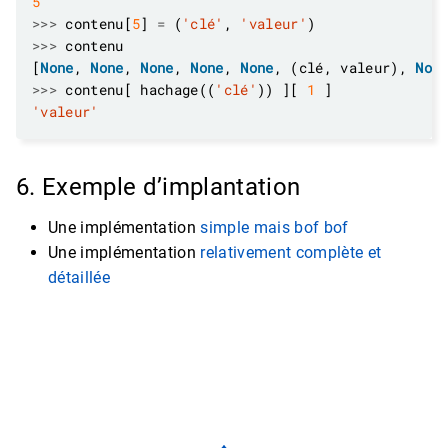
5
>>>
 contenu[
5
] 
=
 (
'clé'
, 
'valeur'
>>>
[
None
, 
None
, 
None
, 
None
, 
None
, (clé, valeur), 
Non
>>>
 contenu[ hachage((
'clé'
)) ][ 
1
'valeur'
6. Exemple d’implantation
Une implémentation
simple mais bof bof
Une implémentation
relativement complète et
détaillée