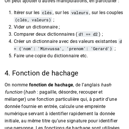
On peut ajouter d’autres manipulations, en particulier :
Itérer sur les
clés
, sur les
valeurs
, sur les couples
(clés, valeurs)
;
Vider un dictionnaire ;
Comparer deux dictionnaires (
d1 == d2
) ;
Créer un dictionnaire avec des valeurs existantes
d
= {'nom': 'Minvussa', 'prenom': 'Gerard'}
;
Faire une copie du dictionnaire etc.
4. Fonction de hachage
On nomme
fonction de hachage
, de l’anglais
hash
function
(
hash
: pagaille, désordre, recouper et
mélanger) une fonction particulière qui, à partir d’une
donnée fournie en entrée, calcule une empreinte
numérique servant à identifier rapidement la donnée
initiale, au même titre qu’une signature pour identifier
une personne. Les fonctions de hachage sont utilisées