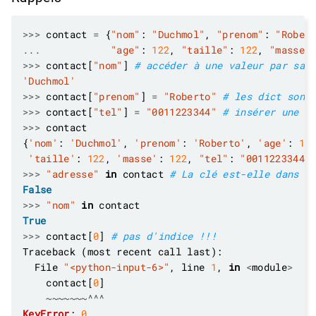
>>>
 contact 
=
 {
"nom"
: 
"Duchmol"
, 
"prenom"
: 
"Rober
...
"age"
: 
122
, 
"taille"
: 
122
, 
"masse"
>>>
 contact[
"nom"
] 
# accéder à une valeur par sa 
'Duchmol'
>>>
 contact[
"prenom"
] 
=
"Roberto"
# les dict sont
>>>
 contact[
"tel"
] 
=
"0011223344"
# insérer une n
>>>
{
'nom'
: 
'Duchmol'
, 
'prenom'
: 
'Roberto'
, 
'age'
: 
12
'taille'
: 
122
, 
'masse'
: 
122
, 
"tel"
: 
"0011223344"
>>>
"adresse"
in
 contact 
# La clé est-elle dans l
False
>>>
"nom"
in
True
>>>
 contact[
0
] 
# pas d'indice !!!
  File 
"<python-input-6>"
, line 
1
, 
in
<
module
>
    contact[
0
~~~~~~~^^^
KeyError
: 
0