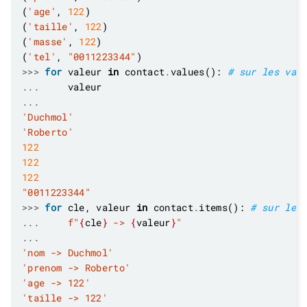
(
'age'
, 
122
(
'taille'
, 
122
(
'masse'
, 
122
(
'tel'
, 
"0011223344"
>>>
for
 valeur 
in
 contact
.
values(): 
# sur les val
...
...
'Duchmol'
'Roberto'
122
122
122
"0011223344"
>>>
for
 cle, valeur 
in
 contact
.
items(): 
# sur les
...
f
"
{
cle
}
 -> 
{
valeur
}
"
...
'nom -> Duchmol'
'prenom -> Roberto'
'age -> 122'
'taille -> 122'