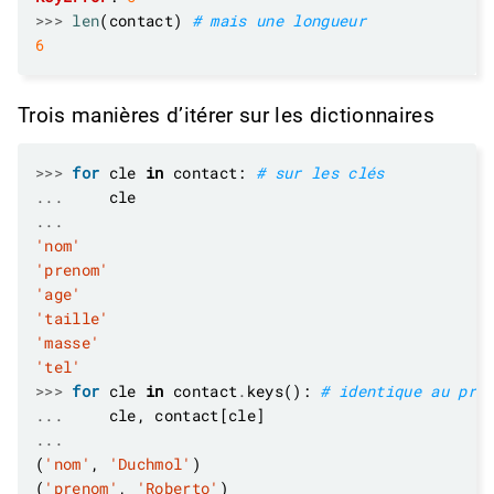
>>>
len
(contact) 
# mais une longueur
6
Trois manières d’itérer sur les dictionnaires
>>>
for
 cle 
in
 contact: 
# sur les clés
...
...
'nom'
'prenom'
'age'
'taille'
'masse'
'tel'
>>>
for
 cle 
in
 contact
.
keys(): 
# identique au pré
...
...
(
'nom'
, 
'Duchmol'
(
'prenom'
, 
'Roberto'