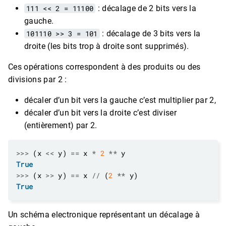
111 << 2 = 11100
: décalage de 2 bits vers la
gauche.
101110 >> 3 = 101
: décalage de 3 bits vers la
droite (les bits trop à droite sont supprimés).
Ces opérations correspondent à des produits ou des
divisions par 2 :
décaler d’un bit vers la gauche c’est multiplier par 2,
décaler d’un bit vers la droite c’est diviser
(entièrement) par 2.
>>>
 (x 
<<
 y) 
==
 x 
*
2
**
True
>>>
 (x 
>>
 y) 
==
 x 
//
 (
2
**
True
Un schéma electronique représentant un décalage à