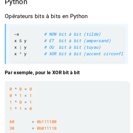
Python
Opérateurs bits à bits en Python
~
x          
# NON bit à bit (tilde)
x 
&
 y       
# ET  bit à bit (ampersand)
x 
|
 y       
# OU  bit à bit (tuyau)
x 
^
 y       
# XOR bit à bit (accent circonflexe)
Par exemple, pour le XOR bit à bit
0
^
0
=
0
0
^
1
=
1
1
^
0
=
1
1
^
1
=
0
60
=
0b111100
30
=
0b011110