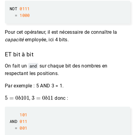
NOT 
0111
=
1000
Pour cet opérateur, il est nécessaire de connaître la
capacité
employée, ici 4 bits.
ET bit à bit
On fait un
and
sur chaque bit des nombres en
respectant les positions.
Par exemple : 5 AND 3 = 1.
5
=
0
b
101
3
=
0
b
11
,
donc :
101
AND 
011
=
001