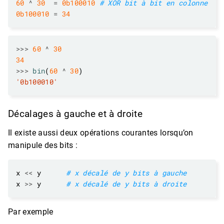
60
^
30
=
0b100010
# XOR bit à bit en colonne
0b100010
=
34
>>>
60
^
30
34
>>>
bin
(
60
^
30
'0b100010'
Décalages à gauche et à droite
Il existe aussi deux opérations courantes lorsqu’on
manipule des bits :
x 
<<
 y      
# x décalé de y bits à gauche
x 
>>
 y      
# x décalé de y bits à droite
Par exemple