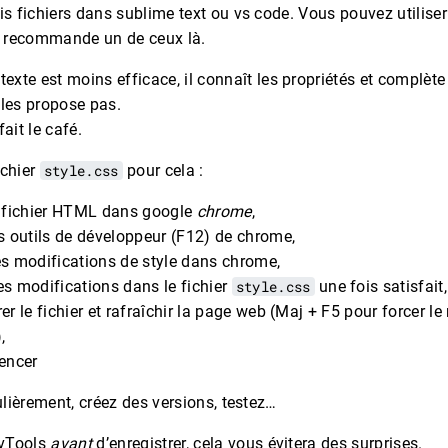
ois fichiers dans sublime text ou vs code. Vous pouvez utilise
s recommande un de ceux là.
texte est moins efficace, il connaît les propriétés et complète 
les propose pas.
ait le café.
ichier
style.css
pour cela :
e fichier HTML dans google
chrome
,
es outils de développeur (F12) de chrome,
es modifications de style dans chrome,
es modifications dans le fichier
style.css
une fois satisfait,
rer le fichier et rafraîchir la page web (Maj + F5 pour forcer l
,
encer
lièrement, créez des versions, testez…
vTools
avant
d’enregistrer, cela vous évitera des surprises.