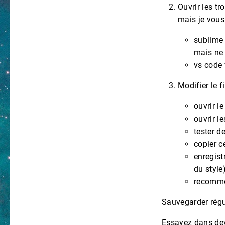
Ouvrir les tr
mais je vou
sublime 
mais ne 
vs code f
Modifier le f
ouvrir l
ouvrir l
tester d
copier c
enregist
du style)
recomm
Sauvegarder régu
Essayez dans de