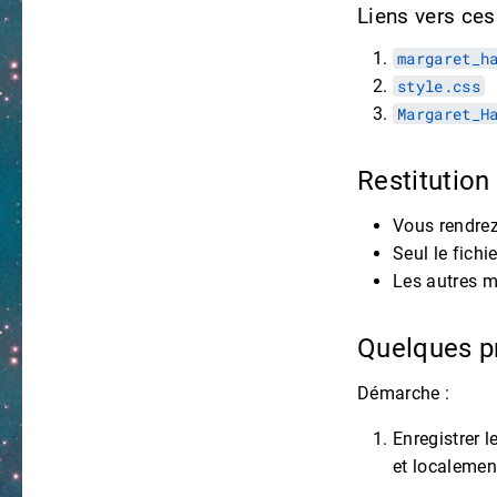
Liens vers ces
margaret_h
style.css
Margaret_H
Restitution
Vous rendrez 
Seul le fichi
Les autres m
Quelques p
Démarche :
Enregistrer l
et localemen