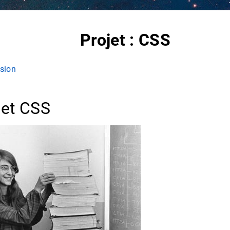
Projet : CSS
sion
jet CSS