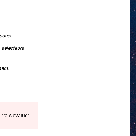
lasses.
s
selecteurs
nent.
urrais évaluer