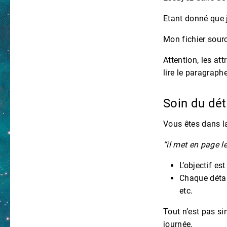
Etant donné que 
Mon fichier sour
Attention, les at
lire le paragraph
Soin du dét
Vous êtes dans l
“il met en page l
L’objectif es
Chaque détail
etc.
Tout n’est pas si
journée.