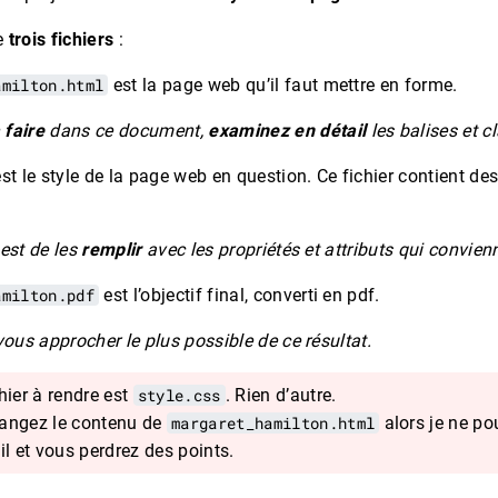
e
trois fichiers
:
amilton.html
est la page web qu’il faut mettre en forme.
 faire
dans ce document,
examinez en détail
les balises et c
st le style de la page web en question. Ce fichier contient de
 est de les
remplir
avec les propriétés et attributs qui convien
amilton.pdf
est l’objectif final, converti en pdf.
ous approcher le plus possible de ce résultat.
hier à rendre est
style.css
. Rien d’autre.
hangez le contenu de
margaret_hamilton.html
alors je ne po
il et vous perdrez des points.