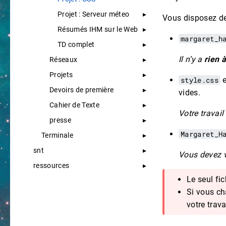
Projet : Serveur méteo
Vous disposez d
Résumés IHM sur le Web
margaret_h
TD complet
Il n’y a
rien à
Réseaux
Projets
style.css
e
Devoirs de première
vides.
Cahier de Texte
Votre travail
presse
Margaret_H
Terminale
snt
Vous devez v
ressources
Le seul fic
Si vous c
votre trava