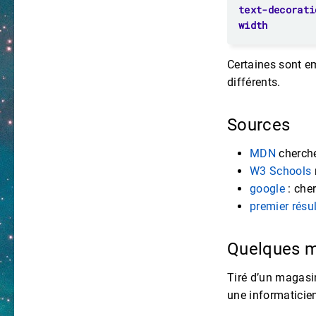
text-decorati
width
Certaines sont em
différents.
Sources
MDN
cherche
W3 Schools
google
: che
premier résu
Quelques m
Tiré d’un magasin
une informaticien