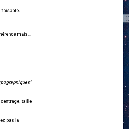
 faisable.
cohérence mais…
ypographiques”
centrage, taille
sez pas la