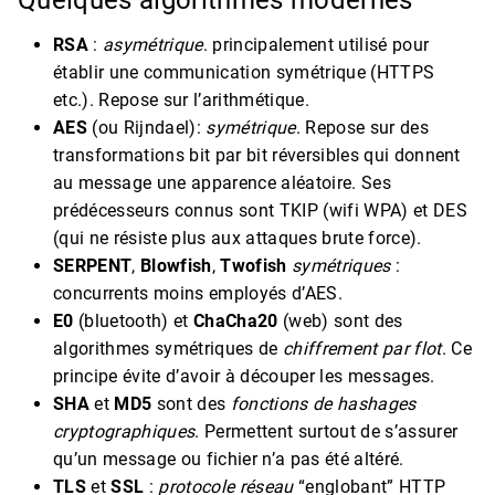
RSA
:
asymétrique
. principalement utilisé pour
établir une communication symétrique (HTTPS
etc.). Repose sur l’arithmétique.
AES
(ou Rijndael):
symétrique
. Repose sur des
transformations bit par bit réversibles qui donnent
au message une apparence aléatoire. Ses
prédécesseurs connus sont TKIP (wifi WPA) et DES
(qui ne résiste plus aux attaques brute force).
SERPENT
,
Blowfish
,
Twofish
symétriques
:
concurrents moins employés d’AES.
E0
(bluetooth) et
ChaCha20
(web) sont des
algorithmes symétriques de
chiffrement par flot
. Ce
principe évite d’avoir à découper les messages.
SHA
et
MD5
sont des
fonctions de hashages
cryptographiques
. Permettent surtout de s’assurer
qu’un message ou fichier n’a pas été altéré.
TLS
et
SSL
:
protocole réseau
“englobant” HTTP