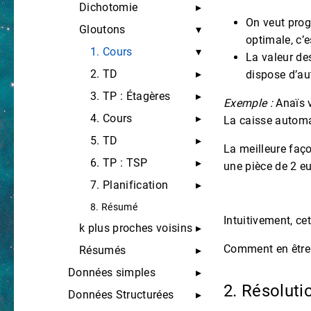
Dichotomie
On veut prog
Gloutons
optimale, c’e
1. Cours
La valeur des
2. TD
dispose d’au
3. TP : Étagères
Exemple :
Anaïs v
4. Cours
La caisse automat
5. TD
La meilleure faço
6. TP : TSP
une pièce de 2 eu
7. Planification
8. Résumé
Intuitivement, cet
k plus proches voisins
Comment en être c
Résumés
Données simples
2. Résolut
Données Structurées