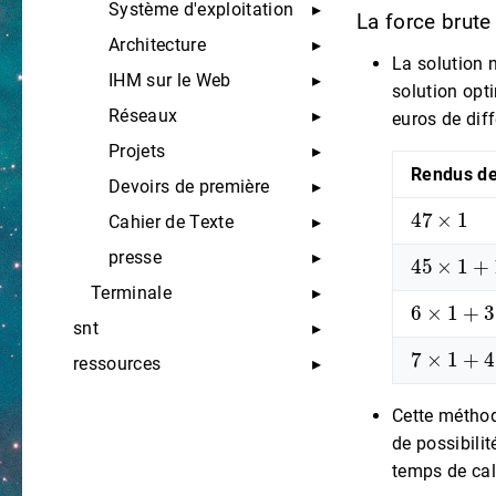
Système d'exploitation
La force bru
Architecture
La solution 
IHM sur le Web
solution opti
Réseaux
euros de dif
Projets
Rendus d
Devoirs de première
47
×
1
Cahier de Texte
45
×
1
+
1
presse
Terminale
6
×
1
+
3
×
snt
7
×
1
+
4
×
ressources
Cette méthod
de possibilit
temps de cal