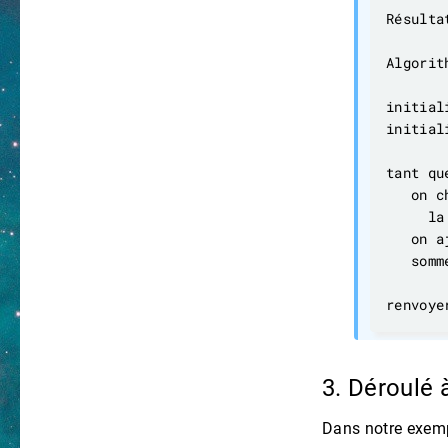
Résulta
   somm
3. Déroulé 
Dans notre exemp