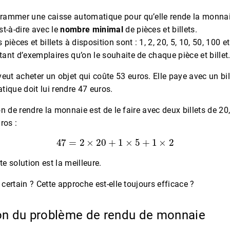
rammer une caisse automatique pour qu’elle rende la monna
st-à-dire avec le
nombre minimal
de pièces et billets.
 pièces et billets à disposition sont : 1, 2, 20, 5, 10, 50, 100 
tant d’exemplaires qu’on le souhaite de chaque pièce et billet
eut acheter un objet qui coûte 53 euros. Elle paye avec un bil
ique doit lui rendre 47 euros.
n de rendre la monnaie est de le faire avec deux billets de 20, 
ros :
47
=
2
×
20
+
1
×
5
+
1
×
2
te solution est la meilleure.
ertain ? Cette approche est-elle toujours efficace ?
ion du problème de rendu de monnaie