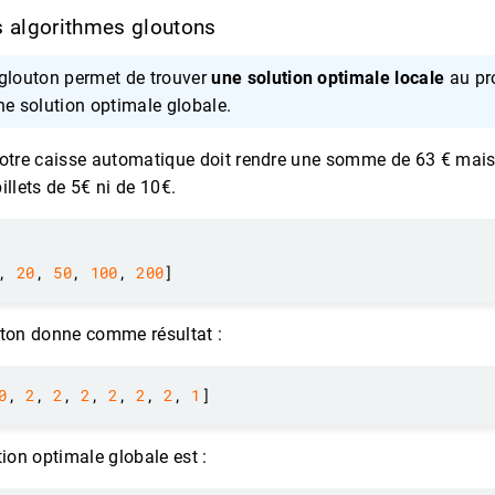
s algorithmes gloutons
glouton permet de trouver
une solution optimale locale
au pr
ne solution optimale globale.
notre caisse automatique doit rendre une somme de 63 € mais 
illets de 5€ ni de 10€.
, 
20
, 
50
, 
100
, 
200
uton donne comme résultat :
0
, 
2
, 
2
, 
2
, 
2
, 
2
, 
2
, 
1
tion optimale globale est :