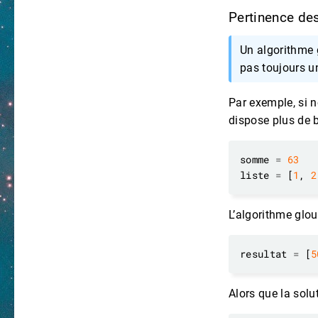
Pertinence de
Un algorithme 
pas toujours u
Par exemple, si 
dispose plus de b
somme 
=
63
liste 
=
 [
1
, 
2
L’algorithme glo
resultat 
=
 [
5
Alors que la solu