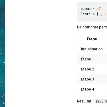
somme 
=
47
liste 
=
 [
1
, 
2
L’algorithme perm
Étape
Initialisation
Étape 1
Étape 2
Étape 3
Étape 4
Résultat :
[20, 