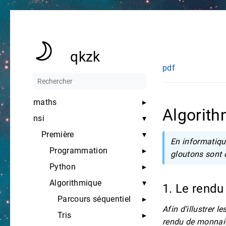
qkzk
pdf
maths
Algorit
nsi
Première
En informatiqu
Programmation
gloutons sont 
Python
Algorithmique
1. Le rend
Parcours séquentiel
Afin d’illustrer 
Tris
rendu de monnai