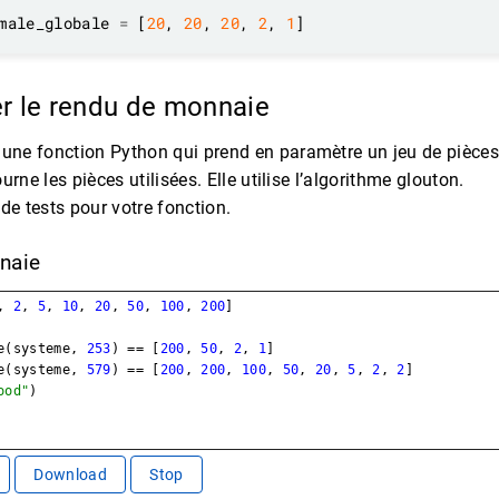
male_globale 
=
 [
20
, 
20
, 
20
, 
2
, 
1
 le rendu de monnaie
ne fonction Python qui prend en paramètre un jeu de pièce
ourne les pièces utilisées. Elle utilise l’algorithme glouton.
 de tests pour votre fonction.
naie
, 
2
, 
5
, 
10
, 
20
, 
50
, 
100
, 
200
]
e
(
systeme
, 
253
) 
==
 [
200
, 
50
, 
2
, 
1
]
e
(
systeme
, 
579
) 
==
 [
200
, 
200
, 
100
, 
50
, 
20
, 
5
, 
2
, 
2
]
ood"
)
Download
Stop