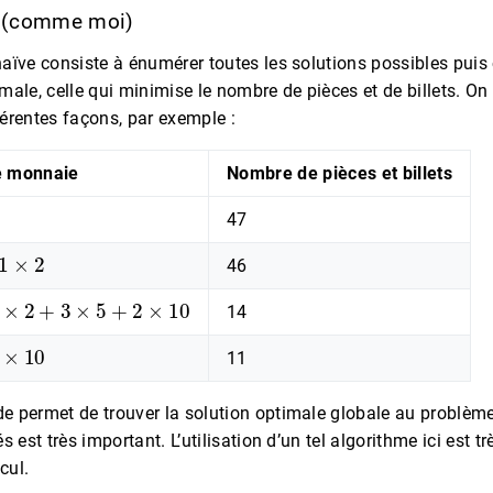
te (comme moi)
naïve consiste à énumérer toutes les solutions possibles puis 
male, celle qui minimise le nombre de pièces et de billets. On 
férentes façons, par exemple :
e monnaie
Nombre de pièces et billets
47
×
2
46
2
+
3
×
5
+
2
×
10
14
10
11
e permet de trouver la solution optimale globale au problèm
és est très important. L’utilisation d’un tel algorithme ici est t
cul.