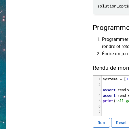
solution_opti
Programmer
Programmer u
rendre et ret
Écrire un jeu
Rendu de mon
1
systeme
=
 [
1
2
3
assert
rendr
4
assert
rendr
5
print
(
"all g
6
7
Run
Reset