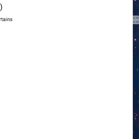
e)
rtains