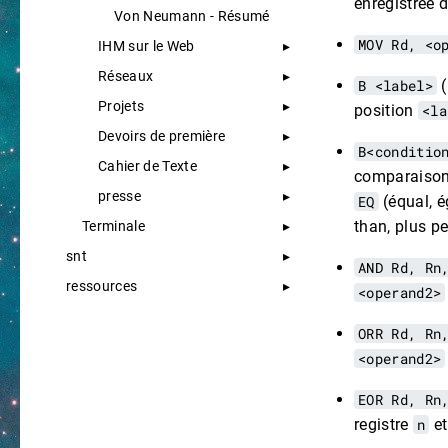
enregistrée d
Von Neumann - Résumé
MOV Rd, <o
IHM sur le Web
Réseaux
B <label>
(
Projets
position
<la
Devoirs de première
B<conditio
Cahier de Texte
comparaison 
presse
EQ
(équal, é
than, plus pe
Terminale
snt
AND Rd, Rn
ressources
<operand2>
ORR Rd, Rn
<operand2>
EOR Rd, Rn
registre
n
e