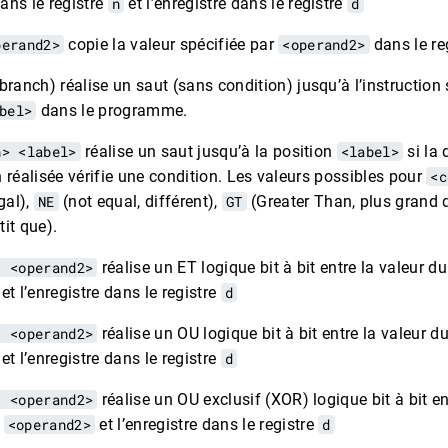
ans le registre
n
et l’enregistre dans le registre
d
perand2>
copie la valeur spécifiée par
<operand2>
dans le re
branch) réalise un saut (sans condition) jusqu’à l’instruction 
bel>
dans le programme.
n> <label>
réalise un saut jusqu’à la position
<label>
si la 
réalisée vérifie une condition. Les valeurs possibles pour
<c
gal),
NE
(not equal, différent),
GT
(Greater Than, plus grand 
tit que).
, <operand2>
réalise un ET logique bit à bit entre la valeur du
et l’enregistre dans le registre
d
, <operand2>
réalise un OU logique bit à bit entre la valeur d
et l’enregistre dans le registre
d
, <operand2>
réalise un OU exclusif (XOR) logique bit à bit en
t
<operand2>
et l’enregistre dans le registre
d