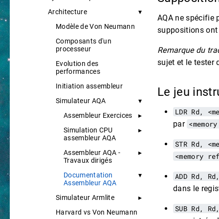
Architecture
AQA ne spécifie 
Modèle de Von Neumann
suppositions ont 
Composants d'un
processeur
Remarque du trad
sujet et le tester
Evolution des
performances
Initiation assembleur
Le jeu ins
Simulateur AQA
LDR Rd, <m
Assembleur Exercices
par
<memory
Simulation CPU
assembleur AQA
STR Rd, <m
Assembleur AQA -
<memory re
Travaux dirigés
Documentation
ADD Rd, Rd
Assembleur AQA
dans le regi
Simulateur Armlite
SUB Rd, Rd
Harvard vs Von Neumann