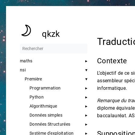
qkzk
Traducti
Contexte
maths
nsi
L’objectif de ce 
Première
assembleur spéci
informatique.
Programmation
Python
Remarque du trad
Algorithmique
diplome équivale
Données simples
baccalauréat. AS
Données Structurées
Suppositio
Système d'exploitation