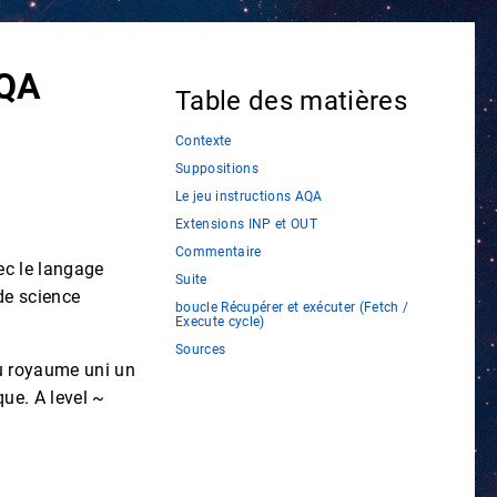
AQA
Table des matières
Contexte
Suppositions
Le jeu instructions AQA
Extensions INP et OUT
Commentaire
vec le langage
Suite
de science
boucle Récupérer et exécuter (Fetch /
Execute cycle)
Sources
u royaume uni un
ue. A level ~