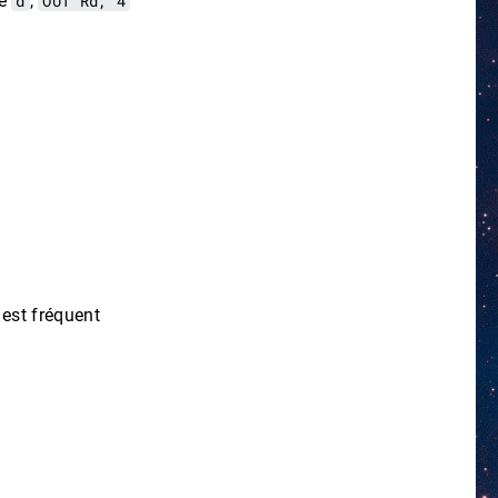
re
d
,
OUT Rd, 4
 est fréquent