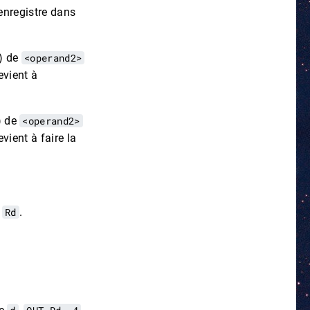
’enregistre dans
t) de
<operand2>
evient à
) de
<operand2>
evient à faire la
é
Rd
.