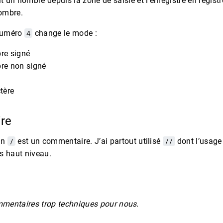
it un nombre depuis la zone de saisie et l’enregistre en regist
ombre.
numéro
4
change le mode :
re signé
re non signé
ctère
ire
un
/
est un commentaire. J’ai partout utilisé
//
dont l’usage
s haut niveau.
mentaires trop techniques pour nous.