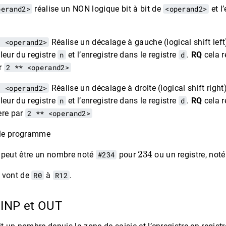
perand2>
réalise un NON logique bit à bit de
<operand2>
et l
, <operand2>
Réalise un décalage à gauche (logical shift lef
aleur du registre
n
et l’enregistre dans le registre
d
.
RQ
cela r
ar
2 ** <operand2>
, <operand2>
Réalise un décalage à droite (logical shift right
aleur du registre
n
et l’enregistre dans le registre
d
.
RQ
cela r
ère par
2 ** <operand2>
 le programme
234
peut être un nombre noté
#234
pour
ou un registre, not
s vont de
R0
à
R12
.
 INP et OUT