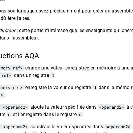
pas son langage assez précisemment pour créer un assemble
dû être faites.
ucteur :
cette partie n’intéresse que les enseignants qui cher
 dans l’assembleur.
tructions AQA
emory ref>
charge une valeur enregistrée en mémoire à une a
 ref>
dans un registre
d
emory ref>
enregistre la valeur du registre
d
dans la mémoire
f>
.
, <operand2>
ajoute la valeur spécifiée dans
<operand2>
à c
stre
n
et l’enregistre dans le registre
d
, <operand2>
soustraie la valeur spécifiée dans
<operand2>