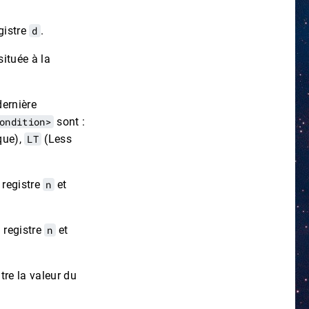
gistre
d
.
située à la
dernière
ondition>
sont :
que),
LT
(Less
 registre
n
et
u registre
n
et
tre la valeur du