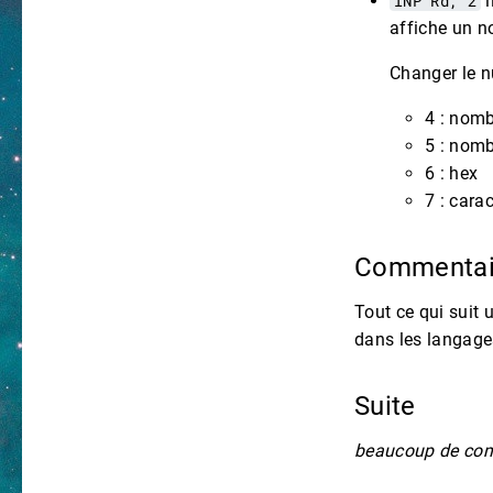
INP Rd, 2
l
affiche un n
Changer le 
4 : nomb
5 : nomb
6 : hex
7 : cara
Commenta
Tout ce qui suit 
dans les langage
Suite
beaucoup de com