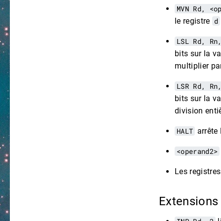
MVN Rd, <o
le registre
d
LSL Rd, Rn
bits sur la v
multiplier p
LSR Rd, Rn
bits sur la v
division enti
HALT
arrête
<operand2>
Les registre
Extensions