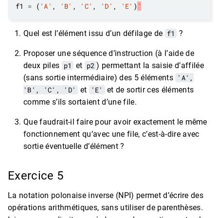
f1 
=
 (
'A'
, 
'B'
, 
'C'
, 
'D'
, 
'E'
)
`
Quel est l’élément issu d’un défilage de
f1
?
Proposer une séquence d’instruction (à l’aide de
deux piles
p1
et
p2
) permettant la saisie d’affilée
(sans sortie intermédiaire) des 5 éléments
'A',
'B', 'C', 'D'
et
'E'
et de sortir ces éléments
comme s’ils sortaient d’une file.
Que faudrait-il faire pour avoir exactement le même
fonctionnement qu’avec une file, c’est-à-dire avec
sortie éventuelle d’élément ?
Exercice 5
La notation polonaise inverse (NPI) permet d’écrire des
opérations arithmétiques, sans utiliser de parenthèses.