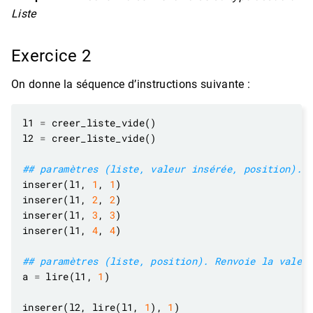
Liste
Exercice 2
On donne la séquence d’instructions suivante :
l1 
=
l2 
=
## paramètres (liste, valeur insérée, position). 
inserer(l1, 
1
, 
1
inserer(l1, 
2
, 
2
inserer(l1, 
3
, 
3
inserer(l1, 
4
, 
4
## paramètres (liste, position). Renvoie la valeu
a 
=
 lire(l1, 
1
inserer(l2, lire(l1, 
1
), 
1