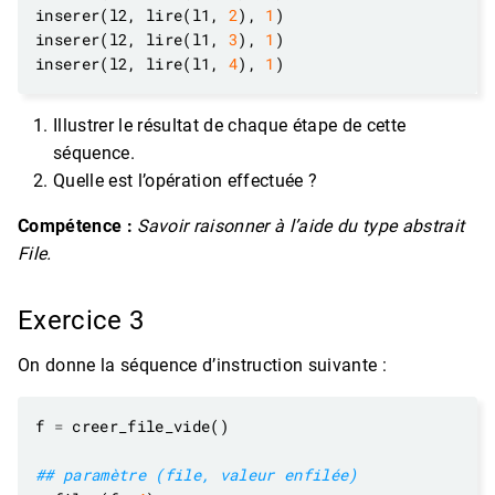
inserer(l2, lire(l1, 
2
), 
1
inserer(l2, lire(l1, 
3
), 
1
inserer(l2, lire(l1, 
4
), 
1
Illustrer le résultat de chaque étape de cette
séquence.
Quelle est l’opération effectuée ?
Compétence :
Savoir raisonner à l’aide du type abstrait
File.
Exercice 3
On donne la séquence d’instruction suivante :
f 
=
## paramètre (file, valeur enfilée)