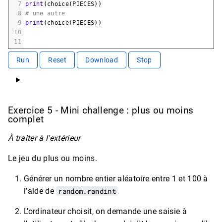
7
print
(
choice
(
PIECES
))
8
# une autre 
9
print
(
choice
(
PIECES
))
10
11
Run
Reset
Download
Stop
Exercice 5 - Mini challenge : plus ou moins
complet
À traiter à l’extérieur
Le jeu du plus ou moins.
Générer un nombre entier aléatoire entre 1 et 100 à
l’aide de
random.randint
L’ordinateur choisit, on demande une saisie à