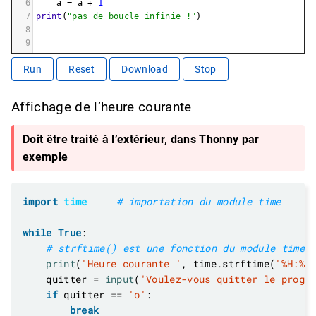
6
a
=
a
+
1
7
print
(
"pas de boucle infinie !"
)
8
9
Run
Reset
Download
Stop
Affichage de l’heure courante
Doit être traité à l’extérieur, dans Thonny par
exemple
import
time
# importation du module time
while
True
# strftime() est une fonction du module time
print
(
'Heure courante '
, time
.
strftime(
'%H:%M
    quitter 
=
input
(
'Voulez-vous quitter le progr
if
 quitter 
==
'o'
break