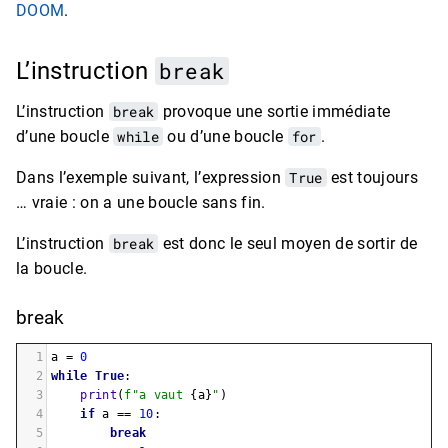
DOOM
.
L’instruction
break
L’instruction
break
provoque une sortie immédiate
d’une boucle
while
ou d’une boucle
for
.
Dans l’exemple suivant, l’expression
True
est toujours
… vraie : on a une boucle sans fin.
L’instruction
break
est donc le seul moyen de sortir de
la boucle.
break
1
a
=
0
2
while
True
:
3
print
(
f"a vaut 
{
a
}
"
)
4
if
a
==
10
:
5
break