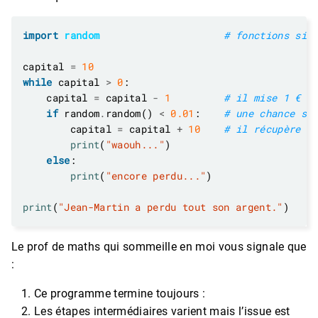
import
random
# fonctions sim
capital 
=
10
while
 capital 
>
0
    capital 
=
 capital 
-
1
# il mise 1 €
if
 random
.
random() 
<
0.01
:    
# une chance su
        capital 
=
 capital 
+
10
# il récupère 1
print
(
"waouh..."
else
print
(
"encore perdu..."
print
(
"Jean-Martin a perdu tout son argent."
Le prof de maths qui sommeille en moi vous signale que
:
Ce programme termine toujours :
Les étapes intermédiaires varient mais l’issue est