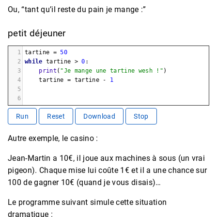
Ou, “tant qu’il reste du pain je mange :”
petit déjeuner
1
tartine
=
50
2
while
tartine
>
0
:
3
print
(
"Je mange une tartine wesh !"
)
4
tartine
=
tartine
-
1
5
6
Run
Reset
Download
Stop
Autre exemple, le casino :
Jean-Martin a 10€, il joue aux machines à sous (un vrai
pigeon). Chaque mise lui coûte 1€ et il a une chance sur
100 de gagner 10€ (quand je vous disais)…
Le programme suivant simule cette situation
dramatique :