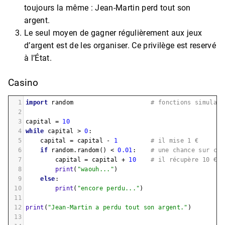
toujours la même : Jean-Martin perd tout son
argent.
Le seul moyen de gagner régulièrement aux jeux
d’argent est de les organiser. Ce privilège est reservé
à l’État.
Casino
1
import
random
# fonctions simulant
2
3
capital
=
10
4
while
capital
>
0
:
5
capital
=
capital
-
1
# il mise 1 €
6
if
random
.
random
() 
<
0.01
:    
# une chance sur cen
7
capital
=
capital
+
10
# il récupère 10 €
8
print
(
"waouh..."
)
9
else
:
10
print
(
"encore perdu..."
)
11
12
print
(
"Jean-Martin a perdu tout son argent."
)
13