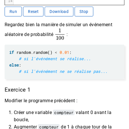
14
Run
Reset
Download
Stop
Regardez bien la manière de simuler un événement
1
100
aléatoire de probabilité
:
if
 random
.
random() 
<
0.01
# si l'événément se réalise...
else
# si l'événément ne se réalise pas...
Exercice 1
Modifier le programme précédent :
Créer une variable
compteur
valant 0 avant la
boucle,
Augmenter
compteur
de 1 à chaque tour de la