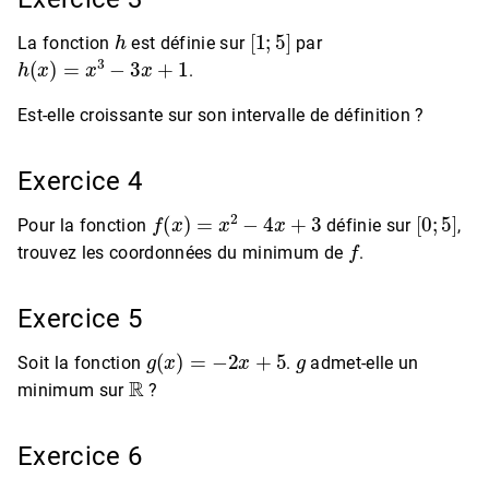
h
[
1
;
5
]
La fonction
est définie sur
par
h
(
x
)
=
x
3
−
3
x
+
1
.
Est-elle croissante sur son intervalle de définition ?
Exercice 4
f
(
x
)
=
x
2
−
4
x
+
3
[
0
;
5
]
Pour la fonction
définie sur
,
f
trouvez les coordonnées du minimum de
.
Exercice 5
g
(
x
)
=
−
2
x
+
5
g
Soit la fonction
.
admet-elle un
R
minimum sur
?
Exercice 6
f
(
x
)
=
x
2
−
2
x
+
1