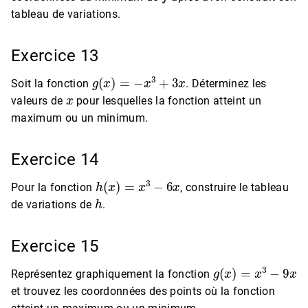
tableau de variations.
Exercice 13
g
(
x
)
=
−
x
3
+
3
x
Soit la fonction
. Déterminez les
x
valeurs de
pour lesquelles la fonction atteint un
maximum ou un minimum.
Exercice 14
h
(
x
)
=
x
3
−
6
x
Pour la fonction
, construire le tableau
h
de variations de
.
Exercice 15
g
(
x
)
=
x
3
−
9
x
Représentez graphiquement la fonction
et trouvez les coordonnées des points où la fonction